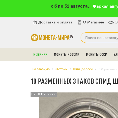
c 6 по 31 августа.
Жаркая авг
Доставка и оплата
О Магазине
О
НОВИНКИ
МОНЕТЫ РОССИИ
МОНЕТЫ СССР
ЗА
На главную
Жетоны
Шпицберген
10 разменн
10 РАЗМЕННЫХ ЗНАКОВ СПМД ШП
Нет В Наличии
Нет В Наличии