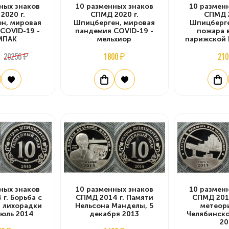
ных знаков
10 разменных знаков
10 размен
2020 г.
СПМД 2020 г.
СПМД 2
н, мировая
Шпицберген, мировая
Шпицберге
COVID-19 -
пандемия COVID-19 -
пожара 
МПАК
мельхиор
парижской 
20250 ₽
1800 ₽
210
ных знаков
10 разменных знаков
10 размен
г. Борьба с
СПМД 2014 г. Памяти
СПМД 2013
 лихорадки
Нельсона Манделы, 5
метеор
июль 2014
декабря 2013
Челябинско
20