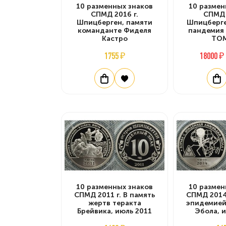
10 разменных знаков
10 размен
СПМД 2016 г.
СПМД 
Шпицберген, памяти
Шпицберге
команданте Фиделя
пандемия 
Кастро
ТО
1755 ₽
18000 ₽
10 разменных знаков
10 размен
СПМД 2011 г. В память
СПМД 2014 
жертв теракта
эпидемией
Брейвика, июль 2011
Эбола, 