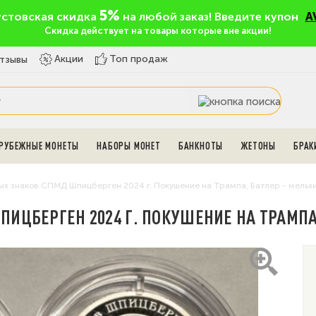
5%
устовская скидка
на любой заказ! Введите купон
A
Скидка действует на товары которые вне акции!
Топ продаж
Акции
тзывы
РУБЕЖНЫЕ МОНЕТЫ
НАБОРЫ МОНЕТ
БАНКНОТЫ
ЖЕТОНЫ
БРАК
ых знаков СПМД Шпицберген 2024 г. Покушение на Трампа, Батлер - мельх
ИЦБЕРГЕН 2024 Г. ПОКУШЕНИЕ НА ТРАМПА