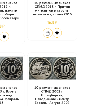
ных знаков
10 разменных знаков
019 г.
СПМД 2015 г. Приток
н, памяти
мигрантов в страны
в соборе
евросоюза, осень 2015
Богоматери
1600 ₽
0 ₽
ных знаков
10 разменных знаков
 г. Взрыв
СПМД 2002 г.
ита над
Шпицберген,
м, февраль
Наводнение - центр
13
Европы, Август 2002