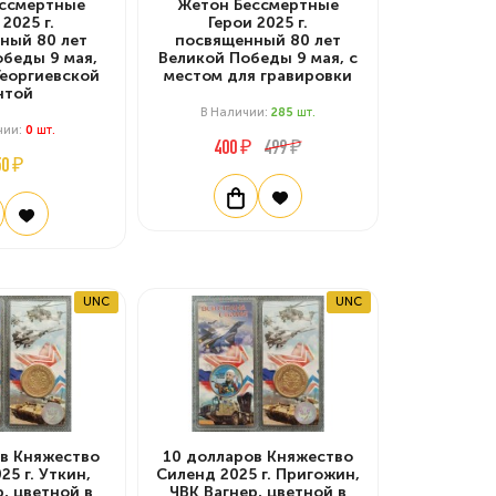
ессмертные
Жетон Бессмертные
 2025 г.
Герои 2025 г.
ный 80 лет
посвященный 80 лет
обеды 9 мая,
Великой Победы 9 мая, с
Георгиевской
местом для гравировки
нтой
В Наличии:
285
Шт.
чии:
0
Шт.
400 ₽
499 ₽
50 ₽
UNC
UNC
ов Княжество
10 долларов Княжество
25 г. Уткин,
Силенд 2025 г. Пригожин,
р, цветной в
ЧВК Вагнер, цветной в