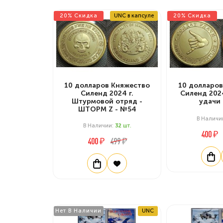
20% Скидка
UNC в капсуле
20% Скидка
10 долларов Княжество
10 долларов
Силенд 2024 г.
Силенд 2024
Штурмовой отряд -
удачи 
ШТОРМ Z - №54
В Наличи
В Наличии:
32
Шт.
400 ₽
400 ₽
499 ₽
Нет В Наличии
UNC