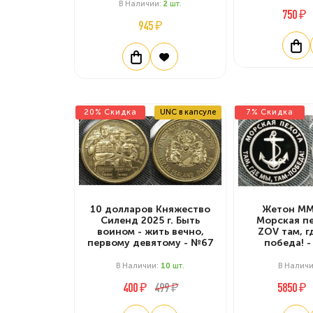
В Наличии:
2
Шт.
750 ₽
945 ₽
20% Скидка
UNC в капсуле
7% Скидка
10 долларов Княжество
Жетон ММД
Силенд 2025 г. Быть
Морская пе
воином - жить вечно,
ZOV там, г
первому девятому - №67
победа! -
В Наличии:
10
Шт.
В Налич
400 ₽
499 ₽
5850 ₽