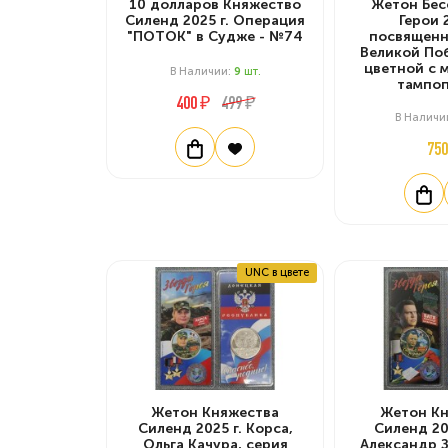
10 долларов Княжество
Жетон Бес
Силенд 2025 г. Операция
Герои 2
"ПОТОК" в Судже - №74
посвященн
Великой Поб
цветной с 
В Наличии:
9
Шт.
тампоп
400 ₽
499 ₽
В Наличи
750
UNC в цвете
Жетон Княжества
Жетон Кн
Силенд 2025 г. Корса,
Силенд 202
Ольга Качура, серия
Александр З