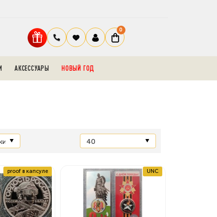
0
И
АКСЕССУАРЫ
НОВЫЙ ГОД
proof в капсуле
UNC