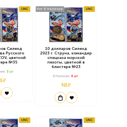
UNC
Нет В Наличии
UNC
ров Силенд
10 долларов Силенд
ава Русского
2023 г. Струна, командир
ZOV, цветной
спецназа морской
тере №35
пехоты, цветной в
блистере №23
чии:
3
Шт.
В Наличии:
0
Шт.
45 ₽
945 ₽
UNC
UNC