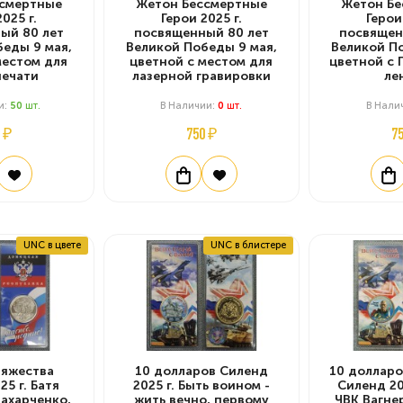
смертные
Жетон Бессмертные
Жетон Б
025 г.
Герои 2025 г.
Герои
ый 80 лет
посвященный 80 лет
посвящен
еды 9 мая,
Великой Победы 9 мая,
Великой П
местом для
цветной с местом для
цветной с 
ечати
лазерной гравировки
ле
и:
50
Шт.
В Наличии:
0
Шт.
В Нали
 ₽
750 ₽
7
UNC в цвете
UNC в блистере
яжества
10 долларов Силенд
10 доллар
5 г. Батя
2025 г. Быть воином -
Силенд 20
ахарченко,
жить вечно, первому
ЧВК Вагне