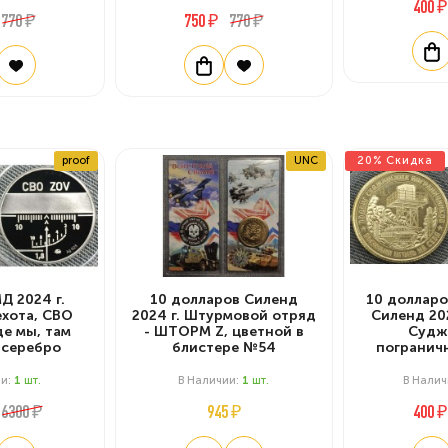
400 ₽
770 ₽
750 ₽
770 ₽
proof
UNC
20% Скидка
 2024 г.
10 долларов Силенд
10 доллар
хота, СВО
2024 г. Штурмовой отряд
Силенд 20
де мы, там
- ШТОРМ Z, цветной в
Судж
 серебро
блистере №54
погранич
ии:
1
Шт.
В Наличии:
1
Шт.
В Налич
6300 ₽
945 ₽
400 ₽