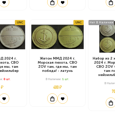
UNC
UNC
Нет В Наличии
 2024 г.
Жетон ММД 2024 г.
Набор из 2
хота, СВО
Морская пехота, СВО
2024 г. Мо
де мы, там
ZOV там, где мы, там
СВО ZOV т
нейзильбер
победа! - латунь
там п
нейзильб
ии:
0
Шт.
В Наличии:
1
Шт.
В Нали
 ₽
400 ₽
7