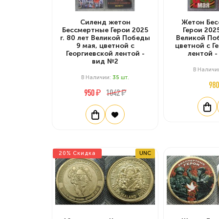
Силенд жетон
Жетон Бес
Бессмертные Герои 2025
Герои 2025
г. 80 лет Великой Победы
Великой Поб
9 мая, цветной с
цветной с Г
Георгиевской лентой -
лентой -
вид №2
В Наличи
В Наличии:
35
Шт.
980
950 ₽
1042 ₽
20% Скидка
UNC