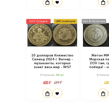
20% Скидка
UNC в капсуле
Нет В Наличии
10 долларов Княжество
Жетон ММД
Силенд 2024 г. Вагнер -
Морская пе
музыканты, которых
ZOV там, г
знает весь мир - №57
победа! - 
В Наличии:
34
Шт.
В Налич
400 ₽
499 ₽
400