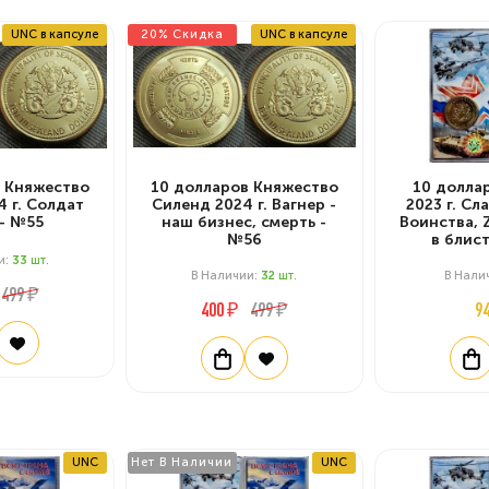
UNC в капсуле
20% Скидка
UNC в капсуле
 Княжество
10 долларов Княжество
10 долла
 г. Солдат
Силенд 2024 г. Вагнер -
2023 г. Сл
- №55
наш бизнес, смерть -
Воинства, 
№56
в блис
и:
33
Шт.
В Наличии:
32
Шт.
В Нали
499 ₽
400 ₽
499 ₽
9
UNC
Нет В Наличии
UNC