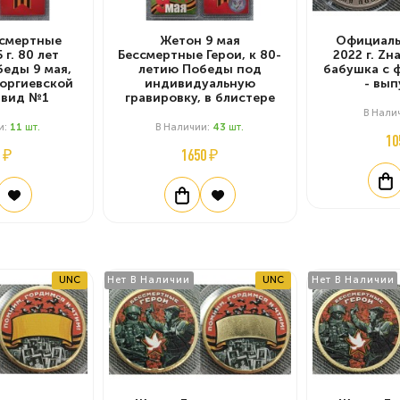
смертные
Жетон 9 мая
Официаль
 г. 80 лет
Бессмертные Герои, к 80-
2022 г. Z
еды 9 мая,
летию Победы под
бабушка с 
еоргиевской
индивидуальную
- вы
 вид №1
гравировку, в блистере
В Нали
и:
11
Шт.
В Наличии:
43
Шт.
10
 ₽
1650 ₽
UNC
Нет В Наличии
UNC
Нет В Наличии