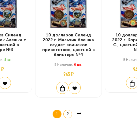
ов Силенд
10 долларов Силенд
10 долла
чик Алешка с
2022 г. Мальчик Алешка
2022 г. Кор
ветной в
отдает воинское
С., цветно
ре №3
приветствие, цветной в
№
блистере №4
ии:
8
Шт.
В Нали
В Наличии:
0
Шт.
 ₽
9
945 ₽
1
2