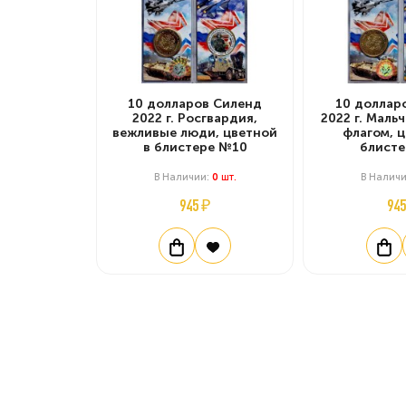
10 долларов Силенд
10 доллар
2022 г. Росгвардия,
2022 г. Маль
вежливые люди, цветной
флагом, ц
в блистере №10
блисте
В Наличии:
0
Шт.
В Налич
945 ₽
945