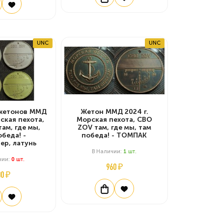
UNC
UNC
 жетонов ММД
Жетон ММД 2024 г.
рская пехота,
Морская пехота, СВО
ам, где мы,
ZOV там, где мы, там
обеда! -
победа! - ТОМПАК
ер, латунь
В Наличии:
1
Шт.
чии:
0
Шт.
960 ₽
00 ₽