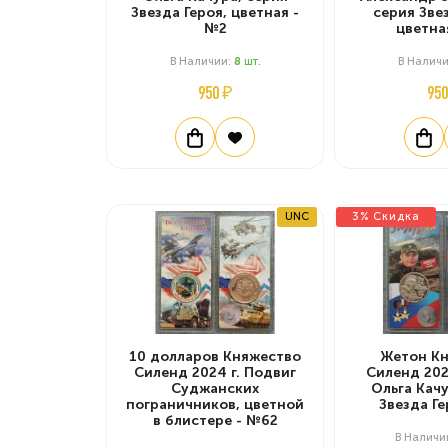
Звезда Героя, цветная -
серия Звез
№2
цветна
В Наличии:
8
Шт.
В Налич
950 ₽
950
UNC
3% Скидка
10 долларов Княжество
Жетон Кн
Силенд 2024 г. Подвиг
Силенд 2025
Суджанских
Ольга Качу
пограничников, цветной
Звезда Ге
в блистере - №62
В Наличи