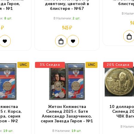
да Героя,
девятому, цветной в
блисте
я - №1
блистере - №67
В Нали
ии:
8
Шт.
В Наличии:
2
Шт.
9
 ₽
945 ₽
UNC
3% Скидка
UNC
20% Скидка
яжества
Жетон Княжества
10 доллар
 г. Корса,
Силенд 2025 г. Батя
Силенд 20
ра, серия
Александр Захарченко,
ЧВК Ваг
роя - №2
серия Звезда Героя - №1
В Нали
и:
19
Шт.
В Наличии:
19
Шт.