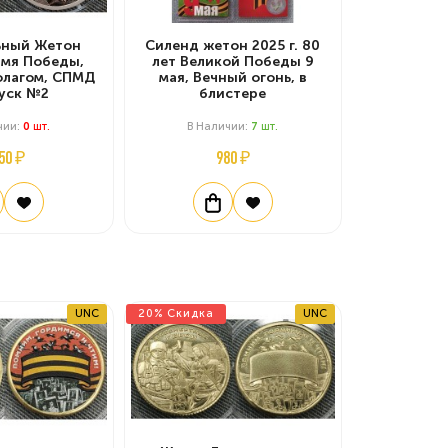
ный Жетон
Силенд жетон 2025 г. 80
намя Победы,
лет Великой Победы 9
флагом, СПМД
мая, Вечный огонь, в
пуск №2
блистере
чии:
0
Шт.
В Наличии:
7
Шт.
50 ₽
980 ₽
UNC
20% Скидка
UNC