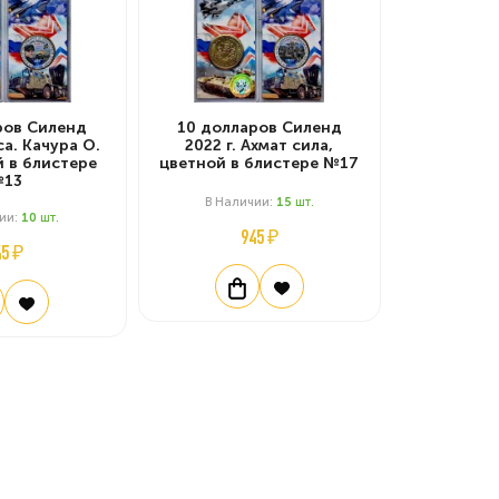
ров Силенд
10 долларов Силенд
са. Качура О.
2022 г. Ахмат сила,
й в блистере
цветной в блистере №17
13
В Наличии:
15
Шт.
чии:
10
Шт.
945 ₽
45 ₽