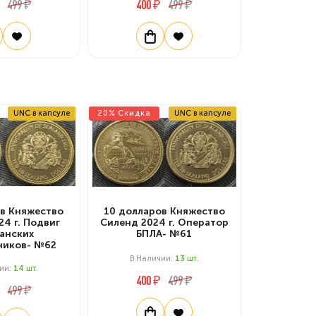
499 ₽
400 ₽
499 ₽
UNC в капсуле
20% Скидка
UNC в капсуле
ов Княжество
10 долларов Княжество
24 г. Подвиг
Силенд 2024 г. Оператор
анских
БПЛА- №61
ников- №62
В Наличии:
13
Шт.
ии:
14
Шт.
400 ₽
499 ₽
499 ₽