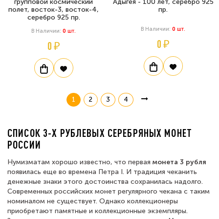
групповой космический
Адыгея - 100 лет, серебро 925
полет, восток-3, восток-4,
пр.
серебро 925 пр.
В Наличии:
0
Шт.
В Наличии:
0
Шт.
0 ₽
0 ₽
1
2
3
4
СПИСОК 3-Х РУБЛЕВЫХ СЕРЕБРЯНЫХ МОНЕТ
РОССИИ
Нумизматам хорошо известно, что первая
монета 3 рубля
появилась еще во времена Петра I. И традиция чеканить
денежные знаки этого достоинства сохранилась надолго.
Современных российских монет регулярного чекана с таким
номиналом не существует. Однако коллекционеры
приобретают памятные и коллекционные экземпляры.