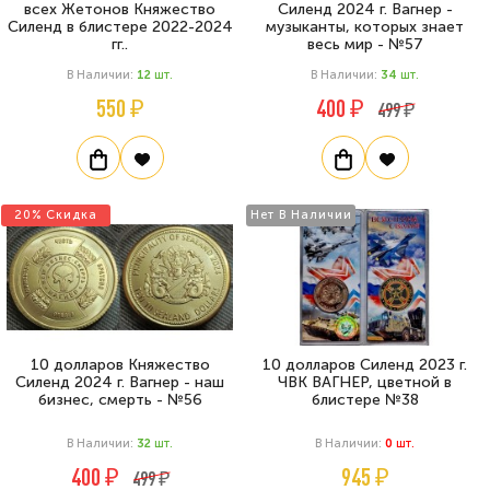
всех Жетонов Княжество
Силенд 2024 г. Вагнер -
Силенд в блистере 2022-2024
музыканты, которых знает
гг..
весь мир - №57
В Наличии:
12
Шт.
В Наличии:
34
Шт.
550 ₽
400 ₽
499 ₽
20% Скидка
Нет В Наличии
10 долларов Княжество
10 долларов Силенд 2023 г.
Силенд 2024 г. Вагнер - наш
ЧВК ВАГНЕР, цветной в
бизнес, смерть - №56
блистере №38
В Наличии:
32
Шт.
В Наличии:
0
Шт.
400 ₽
945 ₽
499 ₽