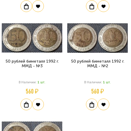
50 рублей биметалл 1992 г.
50 рублей биметалл 1992 г.
ММД - №3
ММД - №2
В Наличии:
1
Шт.
В Наличии:
1
Шт.
560 ₽
560 ₽