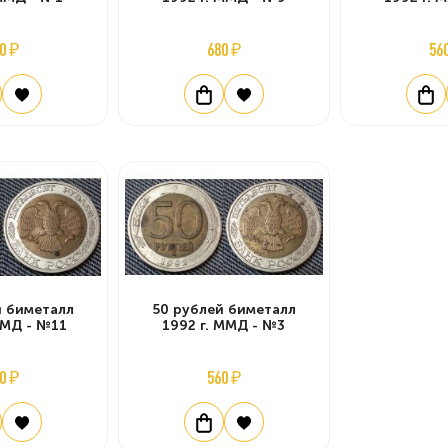
0 ₽
680 ₽
56
й биметалл
50 рублей биметалл
ММД - №11
1992 г. ММД - №3
0 ₽
560 ₽