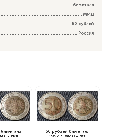
биметалл
ММД
50 рублей
Россия
 биметалл
50 рублей биметалл
ММД - №8
1992 г. ММД - №6