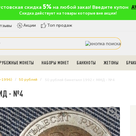
5%
устовская скидка
на любой заказ! Введите купон
A
Скидка действует на товары которые вне акции!
Топ продаж
Акции
тзывы
РУБЕЖНЫЕ МОНЕТЫ
НАБОРЫ МОНЕТ
БАНКНОТЫ
ЖЕТОНЫ
БРАК
-1996)
50 рублей
50 рублей биметалл 1992 г. ММД - №4
МД - №4