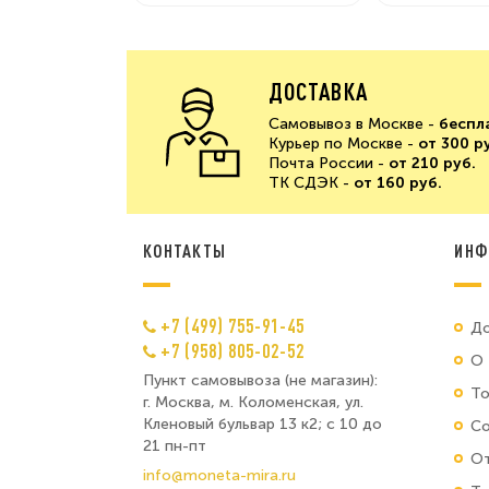
ДОСТАВКА
Самовывоз в Москве -
беспл
Курьер по Москве -
от 300 р
Почта России -
от 210 руб.
ТК СДЭК -
от 160 руб.
КОНТАКТЫ
ИНФ
+7 (499) 755-91-45
До
+7 (958) 805-02-52
О 
Пункт самовывоза (не магазин):
Т
г. Москва, м. Коломенская, ул.
Кленовый бульвар 13 к2; с 10 до
Со
21 пн-пт
От
info@moneta-mira.ru