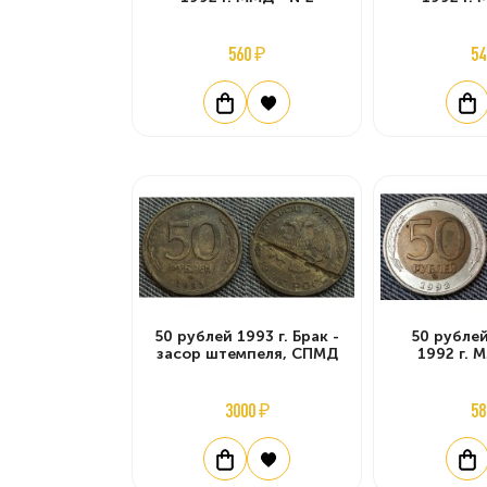
560 ₽
54
50 рублей 1993 г. Брак -
50 рубле
засор штемпеля, СПМД
1992 г. 
3000 ₽
58