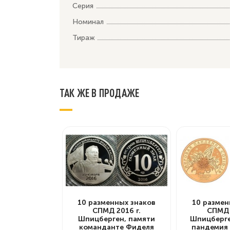
Серия
Номинал
Тираж
ТАК ЖЕ В ПРОДАЖЕ
10 разменных знаков
10 размен
СПМД 2016 г.
СПМД 
Шпицберген, памяти
Шпицберге
команданте Фиделя
пандемия 