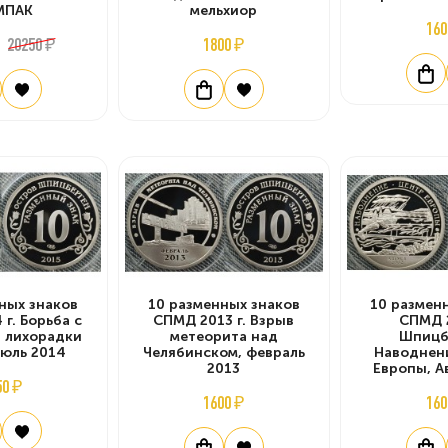
МПАК
мельхиор
160
20250 ₽
1800 ₽
ных знаков
10 разменных знаков
10 размен
г. Борьба с
СПМД 2013 г. Взрыв
СПМД 2
 лихорадки
метеорита над
Шпицб
июль 2014
Челябинском, февраль
Наводнени
2013
Европы, А
50 ₽
1600 ₽
160