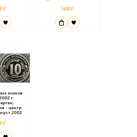
0 ₽
1600 ₽
ных знаков
002 г.
ерген,
е - центр
вгуст 2002
0 ₽