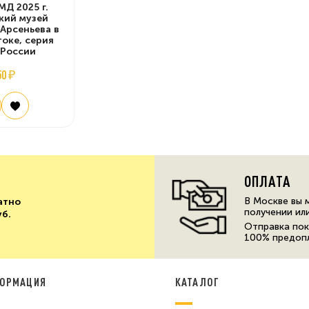
Д 2025 г.
кий музей
 Арсеньева в
оке, серия
 России
50 ₽
ОПЛАТА
В Москве вы 
атно
получении ил
уб.
Отправка пок
100% предоп
ОРМАЦИЯ
КАТАЛОГ