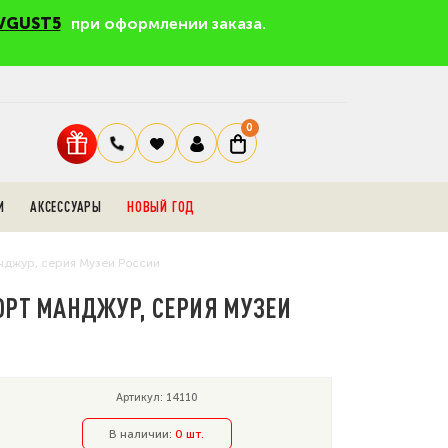
VGUST5
при оформлении заказа.
0
И
АКСЕССУАРЫ
НОВЫЙ ГОД
нджур, серия Музеи России
ПОРТ МАНДЖУР, СЕРИЯ МУЗЕИ
Артикул: 14110
В наличии:
0 шт.