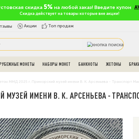
5%
устовская скидка
на любой заказ! Введите купон
A
Скидка действует на товары которые вне акции!
Топ продаж
Акции
тзывы
РУБЕЖНЫЕ МОНЕТЫ
НАБОРЫ МОНЕТ
БАНКНОТЫ
ЖЕТОНЫ
БРАК
тон ММД 2025 г. Приморский музей имени В. К. Арсеньева - Транспорт Ма
Й МУЗЕЙ ИМЕНИ В. К. АРСЕНЬЕВА - ТРАНС