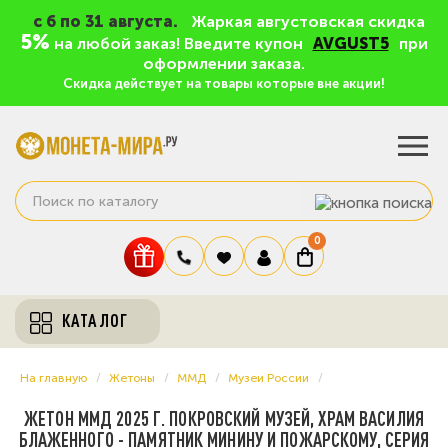
c 6 по 31 августа.
Жаркая августовская скидка
5%
на любой заказ! Введите купон
AVGUST5
при
оформлении заказа.
Скидка действует на товары которые вне акции!
0
КАТАЛОГ
На главную
Жетоны
ММД
Музеи России
ЖЕТОН ММД 2025 Г. ПОКРОВСКИЙ МУЗЕЙ, ХРАМ ВАСИЛИЯ
БЛАЖЕННОГО - ПАМЯТНИК МИНИНУ И ПОЖАРСКОМУ, СЕРИЯ