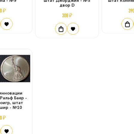
на - №9
штат Джорджия - №5
штат Конне
двор D
0 ₽
39
308 ₽
 инновации
 Ральф Баер -
оигр, штат
шир - №10
0 ₽