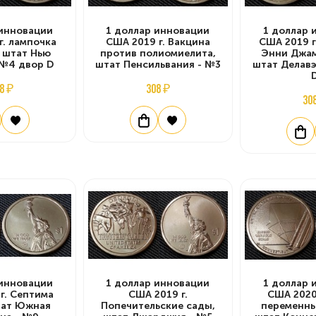
 инновации
1 доллар инновации
1 доллар 
г. лампочка
США 2019 г. Вакцина
США 2019 г
 штат Нью
против полиомиелита,
Энни Джам
 №4 двор D
штат Пенсильвания - №3
штат Делавэ
8 ₽
308 ₽
30
 инновации
1 доллар инновации
1 доллар 
г. Септима
США 2019 г.
США 2020
тат Южная
Попечительские сады,
переменны