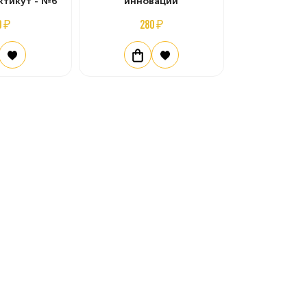
ктикут - №6
инновации
0 ₽
280 ₽