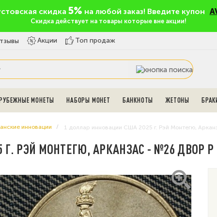
5%
устовская скидка
на любой заказ! Введите купон
A
Скидка действует на товары которые вне акции!
Топ продаж
Акции
тзывы
РУБЕЖНЫЕ МОНЕТЫ
НАБОРЫ МОНЕТ
БАНКНОТЫ
ЖЕТОНЫ
БРАК
анские инновации
1 доллар инновации США 2025 г. Рэй Монтегю, Аркан
 Г. РЭЙ МОНТЕГЮ, АРКАНЗАС - №26 ДВОР P