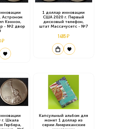
инновации
1 доллар инновации
. Астроном
США 2020 г. Первый
п Кэннон,
дисковый телефон,
р - №2 двор
штат Массачусетс - №7
D
1485 ₽
8 ₽
инновации
Капсульный альбом для
 г. Шкала
монет 1 доллар из
х Гербера,
серии Американские