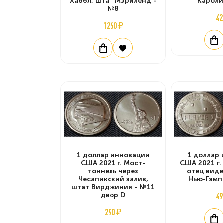
Хаббл, штат Мэриленд -
Кароли
№8
42
1260 ₽
1 доллар инновации
1 доллар
США 2021 г. Мост-
США 2021 г.
тоннель через
отец виде
Чесапикский залив,
Нью-Гэмп
штат Вирджиния - №11
двор D
49
290 ₽