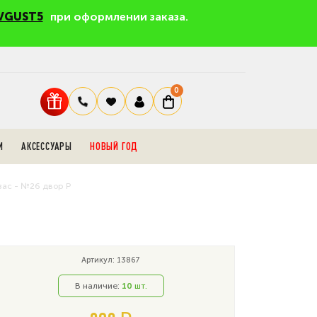
VGUST5
при оформлении заказа.
0
И
АКСЕССУАРЫ
НОВЫЙ ГОД
зас - №26 двор P
Артикул: 13867
В наличие:
10
шт.