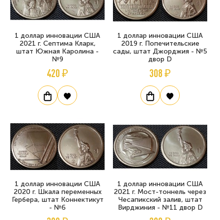
1 доллар инновации США
1 доллар инновации США
2021 г. Септима Кларк,
2019 г. Попечительские
штат Южная Каролина -
сады, штат Джорджия - №5
№9
двор D
420 ₽
308 ₽
1 доллар инновации США
1 доллар инновации США
2020 г. Шкала переменных
2021 г. Мост-тоннель через
Гербера, штат Коннектикут
Чесапикский залив, штат
- №6
Вирджиния - №11 двор D