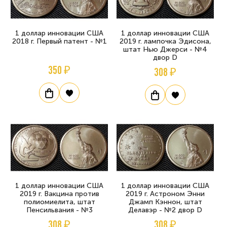
1 доллар инновации США
1 доллар инновации США
2018 г. Первый патент - №1
2019 г. лампочка Эдисона,
штат Нью Джерси - №4
двор D
350 ₽
308 ₽
1 доллар инновации США
1 доллар инновации США
2019 г. Вакцина против
2019 г. Астроном Энни
полиомиелита, штат
Джамп Кэннон, штат
Пенсильвания - №3
Делавэр - №2 двор D
308 ₽
308 ₽