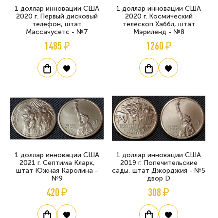
1 доллар инновации США
1 доллар инновации США
2020 г. Первый дисковый
2020 г. Космический
телефон, штат
телескоп Хаббл, штат
Массачусетс - №7
Мэриленд - №8
1485 ₽
1260 ₽
1 доллар инновации США
1 доллар инновации США
2021 г. Септима Кларк,
2019 г. Попечительские
штат Южная Каролина -
сады, штат Джорджия - №5
№9
двор D
420 ₽
308 ₽