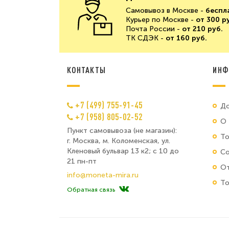
Самовывоз в Москве -
беспл
Курьер по Москве -
от 300 р
Почта России -
от 210 руб.
ТК СДЭК -
от 160 руб.
КОНТАКТЫ
ИНФ
+7 (499) 755-91-45
До
+7 (958) 805-02-52
О 
Пункт самовывоза (не магазин):
Т
г. Москва, м. Коломенская, ул.
Кленовый бульвар 13 к2; с 10 до
Со
21 пн-пт
От
info@moneta-mira.ru
То
Обратная связь