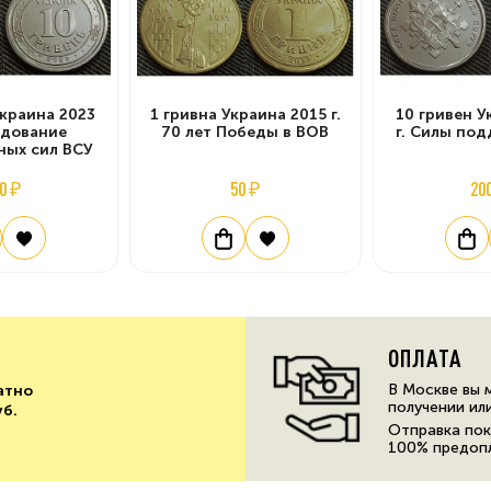
Украина 2023
1 гривна Украина 2015 г.
10 гривен У
ндование
70 лет Победы в ВОВ
г. Силы по
ных сил ВСУ
0 ₽
50 ₽
20
ОПЛАТА
В Москве вы 
атно
получении ил
уб.
Отправка пок
100% предоп