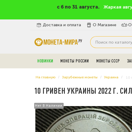
c 6 по 31 августа.
Жаркая авг
Доставка и оплата
О Магазине
О
НОВИНКИ
МОНЕТЫ РОССИИ
МОНЕТЫ СССР
ЗА
На главную
Зарубежные монеты
Украина
10 
10 ГРИВЕН УКРАИНЫ 2022 Г. 
Нет В Наличии
Нет В Наличии