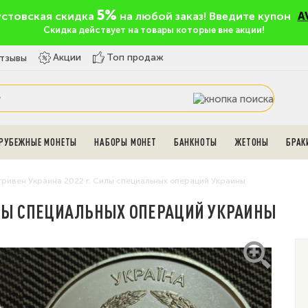
5%
устовская скидка
на любой заказ! Введите купон
A
Скидка действует на товары которые вне акции!
Топ продаж
Акции
тзывы
РУБЕЖНЫЕ МОНЕТЫ
НАБОРЫ МОНЕТ
БАНКНОТЫ
ЖЕТОНЫ
БРАК
гривен Украина 2022 г. Силы специальных операций Украины
СИЛЫ СПЕЦИАЛЬНЫХ ОПЕРАЦИЙ УКРАИНЫ