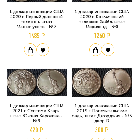
1 доллар инновации США
1 доллар инновации США
2020 г. Первый дисковый
2020 г. Космический
телефон, штат
телескоп Хаббл, штат
Массачусетс - №7
Мэриленд - №8
1485 ₽
1260 ₽
1 доллар инновации США
1 доллар инновации США
2021 г. Септима Кларк,
2019 г. Попечительские
штат Южная Каролина -
сады, штат Джорджия - №5
№9
двор D
420 ₽
308 ₽