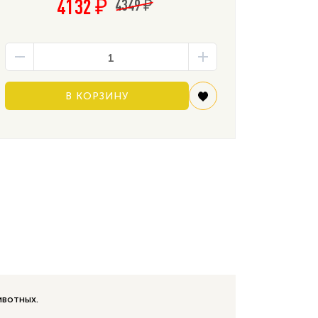
4132 ₽
4349 ₽
В КОРЗИНУ
ивотных.