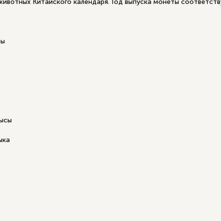
ивотных Китайского календаря. Год выпуска монеты соответству
ны
рысы
ыка