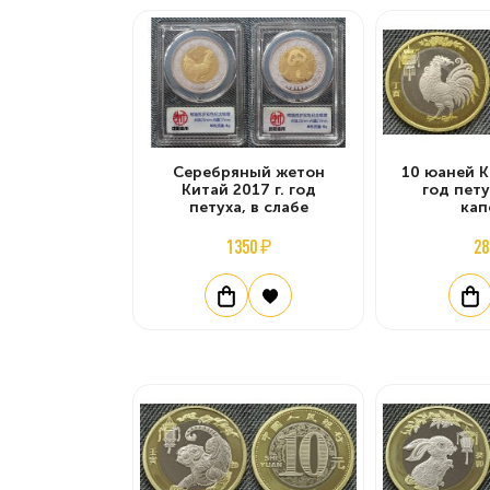
Серебряный жетон
10 юаней К
Китай 2017 г. год
год пету
петуха, в слабе
кап
1350 ₽
28