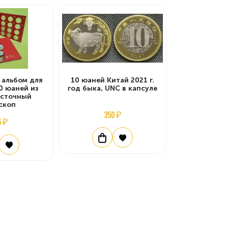
 альбом для
10 юаней Китай 2021 г.
0 юаней из
год быка, UNC в капсуле
осточный
скоп
350 ₽
5 ₽