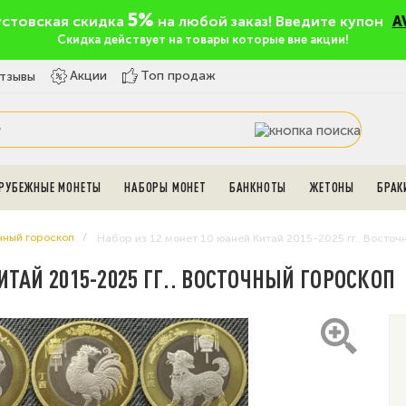
5%
устовская скидка
на любой заказ! Введите купон
A
Скидка действует на товары которые вне акции!
Топ продаж
Акции
тзывы
РУБЕЖНЫЕ МОНЕТЫ
НАБОРЫ МОНЕТ
БАНКНОТЫ
ЖЕТОНЫ
БРАК
чный гороскоп
Набор из 12 монет 10 юаней Китай 2015-2025 гг.. Восточ
ИТАЙ 2015-2025 ГГ.. ВОСТОЧНЫЙ ГОРОСКОП