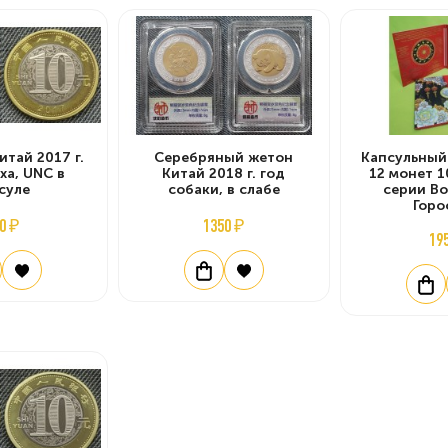
итай 2017 г.
Серебряный жетон
Капсульный
ха, UNC в
Китай 2018 г. год
12 монет 1
суле
собаки, в слабе
серии В
Горо
0 ₽
1350 ₽
19