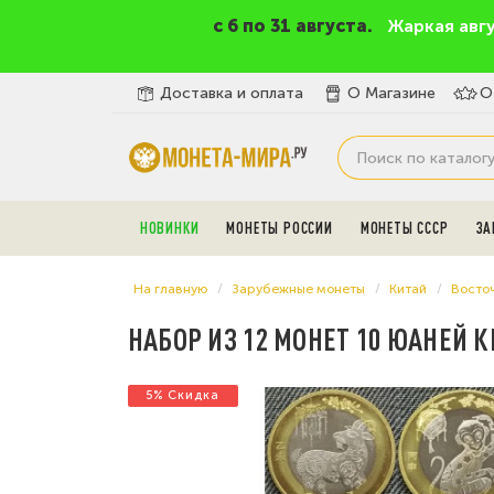
c 6 по 31 августа.
Жаркая авг
Доставка и оплата
О Магазине
О
НОВИНКИ
МОНЕТЫ РОССИИ
МОНЕТЫ СССР
ЗА
На главную
Зарубежные монеты
Китай
Восто
НАБОР ИЗ 12 МОНЕТ 10 ЮАНЕЙ К
5% Скидка
5% Скидка