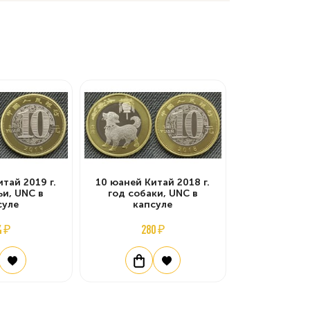
тай 2019 г.
10 юаней Китай 2018 г.
ьи, UNC в
год собаки, UNC в
суле
капсуле
4 ₽
280 ₽