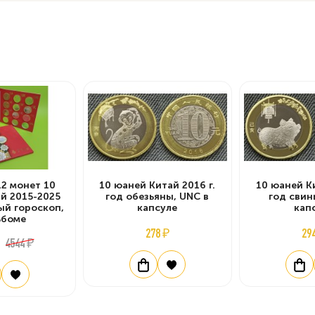
12 монет 10
10 юаней Китай 2016 г.
10 юаней Ки
й 2015-2025
год обезьяны, UNC в
год свин
ный гороскоп,
капсуле
кап
ьбоме
278 ₽
29
4544 ₽