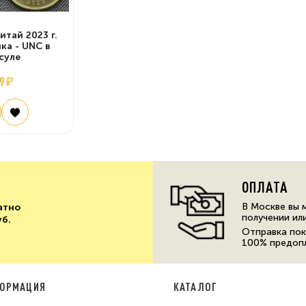
итай 2023 г.
ка - UNC в
суле
9 ₽
ОПЛАТА
В Москве вы 
атно
получении ил
уб.
Отправка пок
100% предоп
ОРМАЦИЯ
КАТАЛОГ