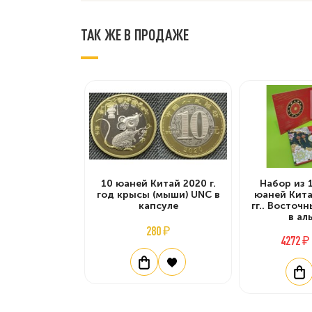
ТАК ЖЕ В ПРОДАЖЕ
10 юаней Китай 2020 г.
Набор из 
год крысы (мыши) UNC в
юаней Кита
капсуле
гг.. Восточ
в ал
280 ₽
4272 ₽