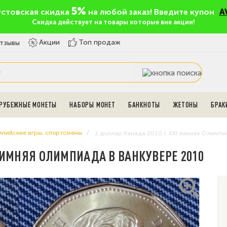
5%
устовская скидка
на любой заказ! Введите купон
A
Скидка действует на товары которые вне акции!
Топ продаж
Акции
тзывы
РУБЕЖНЫЕ МОНЕТЫ
НАБОРЫ МОНЕТ
БАНКНОТЫ
ЖЕТОНЫ
БРАК
пийские игры, спортсмены
1 доллар Канада 2010 г. XXI зимняя Олимп
 ЗИМНЯЯ ОЛИМПИАДА В ВАНКУВЕРЕ 2010