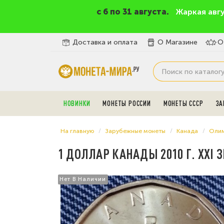
c 6 по 31 августа.
Жаркая авг
Доставка и оплата
О Магазине
О
НОВИНКИ
МОНЕТЫ РОССИИ
МОНЕТЫ СССР
ЗА
На главную
Зарубежные монеты
Канада
Олим
1 ДОЛЛАР КАНАДЫ 2010 Г. XXI
Нет В Наличии
Нет В Наличии