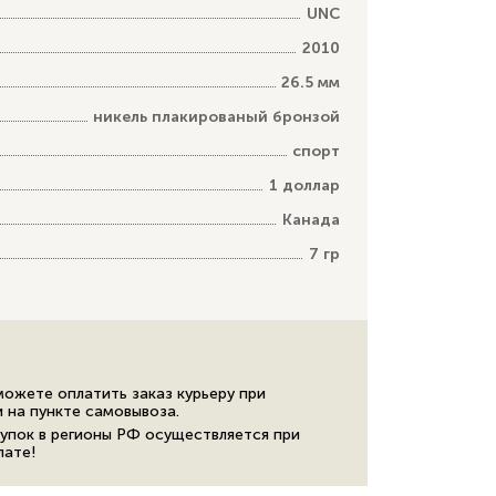
UNC
2010
26.5 мм
никель плакированый бронзой
спорт
1 доллар
Канада
7 гр
можете оплатить заказ курьеру при
и на пункте самовывоза.
упок в регионы РФ осуществляется при
лате!