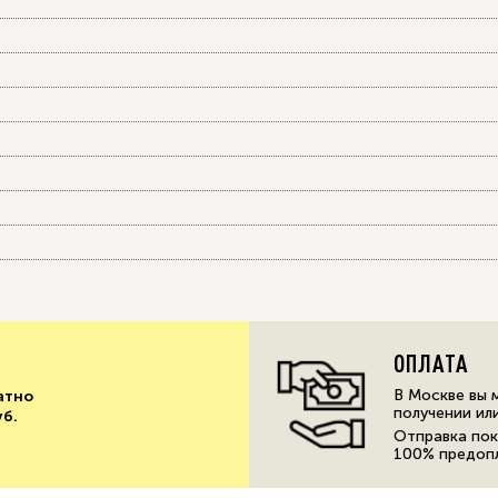
ОПЛАТА
В Москве вы 
атно
получении ил
уб.
Отправка пок
100% предоп