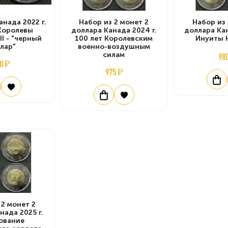
анада 2022 г.
Набор из 2 монет 2
Набор из 
 Королевы
доллара Канада 2024 г.
доллара Кан
II - "черный
100 лет Королевским
Инуиты 
лар"
военно-воздушным
силам
98
0 ₽
975 ₽
 2 монет 2
нада 2025 г.
ование