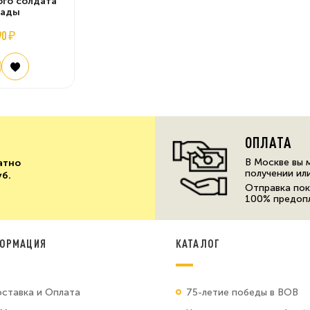
ого солдата
нады
90 ₽
ОПЛАТА
В Москве вы 
атно
получении ил
уб.
Отправка пок
100% предоп
ОРМАЦИЯ
КАТАЛОГ
ставка и Оплата
75-летие победы в ВОВ