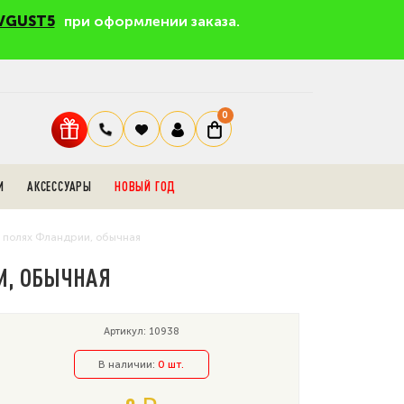
VGUST5
при оформлении заказа.
0
И
АКСЕССУАРЫ
НОВЫЙ ГОД
а полях Фландрии, обычная
ИИ, ОБЫЧНАЯ
Артикул: 10938
В наличии:
0 шт.