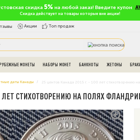
5%
устовская скидка
на любой заказ! Введите купон
A
Скидка действует на товары которые вне акции!
Топ продаж
Акции
тзывы
РУБЕЖНЫЕ МОНЕТЫ
НАБОРЫ МОНЕТ
БАНКНОТЫ
ЖЕТОНЫ
БРАК
тные даты Канады
25 центов Канада 2015 г. - 100 лет стихотворению н
100 ЛЕТ СТИХОТВОРЕНИЮ НА ПОЛЯХ ФЛАНДР