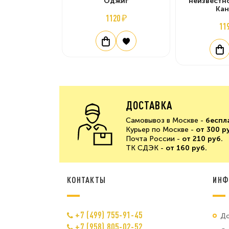
Оджиг
неизвестн
Ка
1120 ₽
11
ДОСТАВКА
Самовывоз в Москве -
беспл
Курьер по Москве -
от 300 р
Почта России -
от 210 руб.
ТК СДЭК -
от 160 руб.
КОНТАКТЫ
ИНФ
+7 (499) 755-91-45
До
+7 (958) 805-02-52