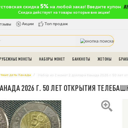
5%
устовская скидка
на любой заказ! Введите купон
A
Скидка действует на товары которые вне акции!
Топ продаж
Акции
тзывы
РУБЕЖНЫЕ МОНЕТЫ
НАБОРЫ МОНЕТ
БАНКНОТЫ
ЖЕТОНЫ
БРАК
тные даты Канады
Набор из 2 монет 2 доллара Канада 2026 г. 50 лет 
КАНАДА 2026 Г. 50 ЛЕТ ОТКРЫТИЯ ТЕЛЕБАШ