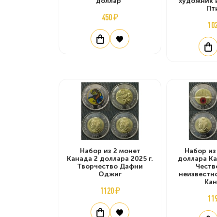
доллар"
художник 
Пт
450 ₽
10
Набор из 2 монет
Набор из
Канада 2 доллара 2025 г.
доллара Ка
Творчество Дафни
Честв
Оджиг
неизвестн
Ка
1120 ₽
11