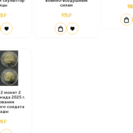
и скульптор
военно-воздушным
ицы
силам
98
20 ₽
975 ₽
 2 монет 2
нада 2025 г.
ование
ого солдата
нады
90 ₽