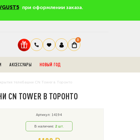
VGUST5
при оформлении заказа.
0
И
АКСЕССУАРЫ
НОВЫЙ ГОД
открытия телебашни CN Tower в Торонто
НИ CN TOWER В ТОРОНТО
Артикул: 14194
В наличие:
2
шт.