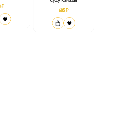
Суду Канады
0 ₽
605 ₽