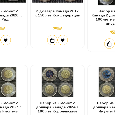
 2 монет 2
2 доллара Канада 2017
Набор из
нада 2020 г.
г. 150 лет Конфедерации
Канада 2 дол
л Рид
100-летие
инсу
0 ₽
290 ₽
95
 2 монет 2
Набор из 2 монет 2
Набор из 
нада 2023 г.
доллара Канада 2024 г.
доллара Кан
ь Риопель
100 лет Королевским
Инуиты 