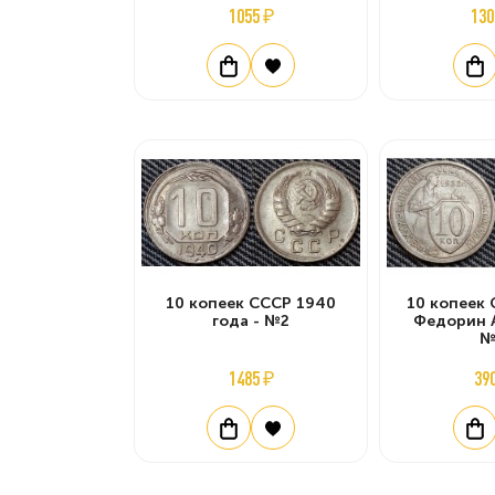
1055 ₽
130
10 копеек СССР 1940
10 копеек 
года - №2
Федорин А.
№
1485 ₽
39