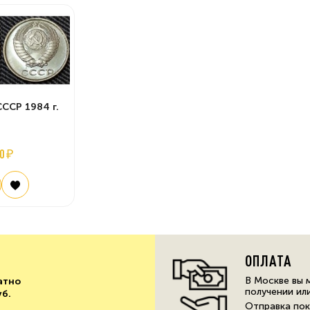
СССР 1984 г.
0 ₽
ОПЛАТА
В Москве вы 
атно
получении ил
уб.
Отправка пок