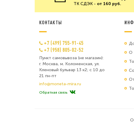
ТК СДЭК -
от 160 руб.
КОНТАКТЫ
ИНФ
+7 (499) 755-91-45
До
+7 (958) 805-02-52
О 
Пункт самовывоза (не магазин):
Т
г. Москва, м. Коломенская, ул.
Кленовый бульвар 13 к2; с 10 до
Со
21 пн-пт
От
info@moneta-mira.ru
То
Обратная связь
О