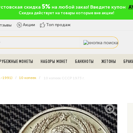
5%
устовская скидка
на любой заказ! Введите купон
A
Скидка действует на товары которые вне акции!
Топ продаж
Акции
тзывы
РУБЕЖНЫЕ МОНЕТЫ
НАБОРЫ МОНЕТ
БАНКНОТЫ
ЖЕТОНЫ
БРАК
1-1991)
10 копеек
10 копеек СССР 1973 г.