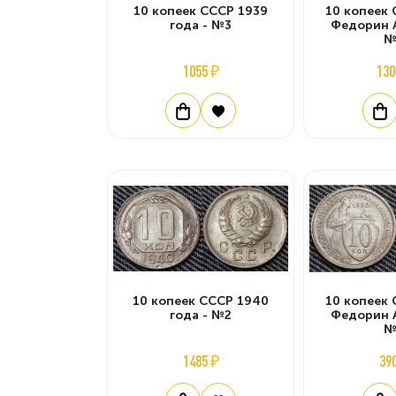
10 копеек СССР 1939
10 копеек 
года - №3
Федорин А.
№
1055 ₽
130
10 копеек СССР 1940
10 копеек 
года - №2
Федорин А.
№
1485 ₽
39