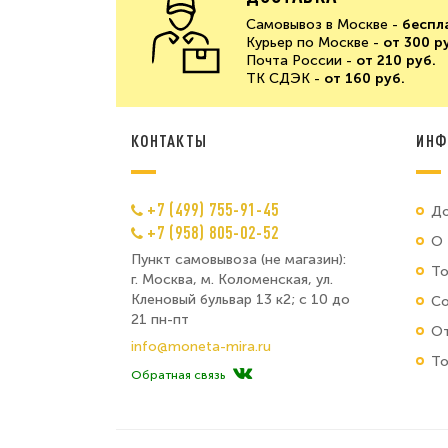
Самовывоз в Москве -
беспл
Курьер по Москве -
от 300 р
Почта России -
от 210 руб.
ТК СДЭК -
от 160 руб.
КОНТАКТЫ
ИНФ
+7 (499) 755-91-45
До
+7 (958) 805-02-52
О 
Пункт самовывоза (не магазин):
Т
г. Москва, м. Коломенская, ул.
Кленовый бульвар 13 к2; с 10 до
Со
21 пн-пт
От
info@moneta-mira.ru
То
Обратная связь