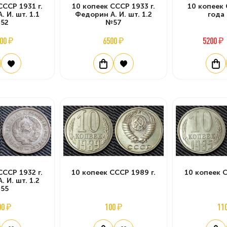
СССР 1931 г.
10 копеек СССР 1933 г.
10 копеек
 И. шт. 1.1
Федорин А. И. шт. 1.2
года
52
№57
00 ₽
6500 ₽
5200 ₽
СССР 1932 г.
10 копеек СССР 1989 г.
10 копеек С
 И. шт. 1.2
55
00 ₽
100 ₽
11