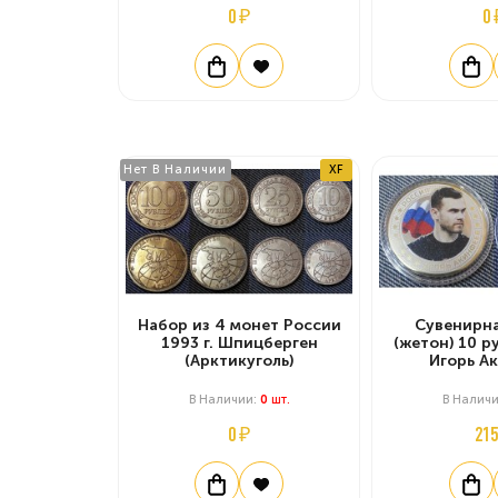
0 ₽
0 
Нет В Наличии
XF
Набор из 4 монет России
Сувенирна
1993 г. Шпицберген
(жетон) 10 ру
(Арктикуголь)
Игорь А
В Наличии:
0
Шт.
В Налич
0 ₽
215