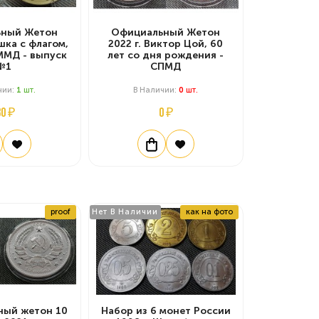
ный Жетон
Официальный Жетон
ушка с флагом,
2022 г. Виктор Цой, 60
 ММД - выпуск
лет со дня рождения -
№1
СПМД
чии:
1
Шт.
В Наличии:
0
Шт.
80 ₽
0 ₽
proof
Нет В Наличии
как на фото
ный жетон 10
Набор из 6 монет России