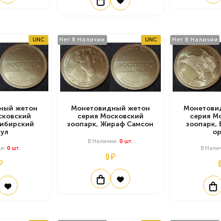
UNC
Нет В Наличии
UNC
Нет В Наличии
ный жетон
Монетовидный жетон
Монетови
сковский
серия Московский
серия М
Сибирский
зоопарк, Жираф Самсон
зоопарк,
ул
о
В Наличии:
0
Шт.
ии:
0
Шт.
В Нали
0 ₽
₽