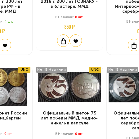
 г. 300 лет
2018 г. 200 лет ГОЗНАКУ -
побед
ре РФ - в
в блистере, ММД
Интеркосм
е, ММД
серебр
В Наличии:
0
Шт.
ии:
4
Шт.
В Нали
850 ₽
0 ₽
UNC
Нет В Наличии
UNC
Нет В Наличии
онет России
Официальный жетон 75
Официальн
пицберген
лет победы ММД, медно-
лет по
никель в капсуле
серебро
ка
ии:
0
Шт.
В Наличии:
0
Шт.
В Нали