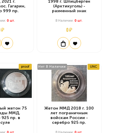
 2021 г.
1998 г. Шпицберген
ос. Гагарин,
(Арктикуголь) -
о 999 пр.
разменный знак
чии:
0
Шт.
В Наличии:
0
Шт.
0 ₽
0 ₽
proof
Нет В Наличии
UNC
ый жетон 75
Жетон ММД 2018 г. 100
беды ММД,
лет пограничным
 925 пр. в
войскам России -
псуле
серебро 925 пр.
чии:
0
Шт.
В Наличии:
0
Шт.