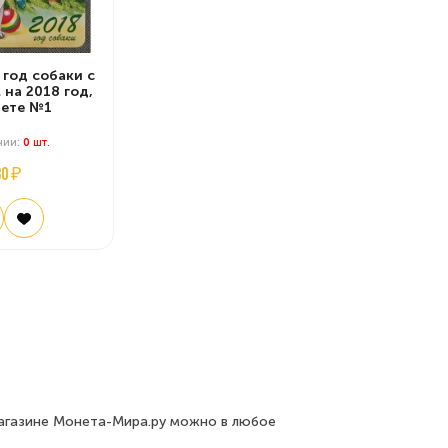
год собаки с
 на 2018 год,
лете №1
чии:
0
Шт.
80 ₽
агазине Монета-Мира.ру можно в любое