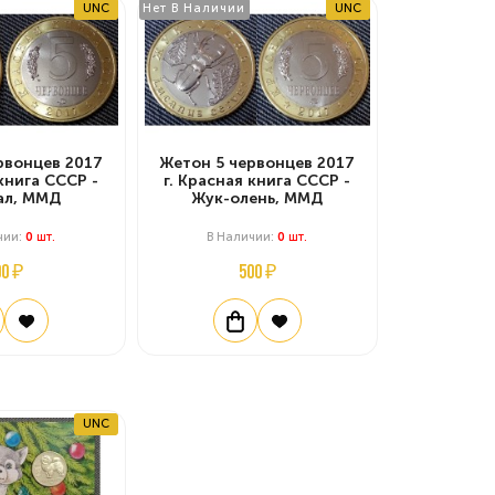
UNC
Нет В Наличии
UNC
рвонцев 2017
Жетон 5 червонцев 2017
 книга СССР -
г. Красная книга СССР -
ал, ММД
Жук-олень, ММД
чии:
0
Шт.
В Наличии:
0
Шт.
00 ₽
500 ₽
UNC