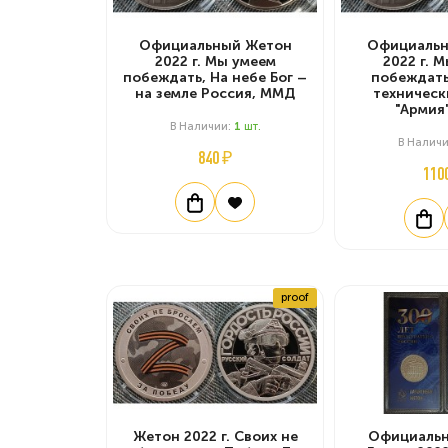
Официальный Жетон
Официальн
2022 г. Мы умеем
2022 г. 
побеждать, На небе Бог –
побеждать
на земле Россия, ММД
техническ
"Армия
В Наличии:
1
Шт.
В Налич
840 ₽
110
proof
Жетон 2022 г. Своих не
Официальн