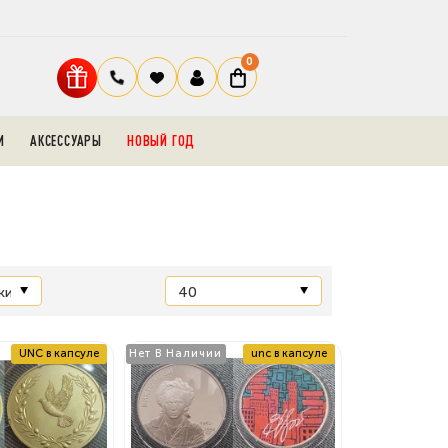
0
И
АКСЕССУАРЫ
НОВЫЙ ГОД
UNC в капсуле
Нет В Наличии
unc в капсуле