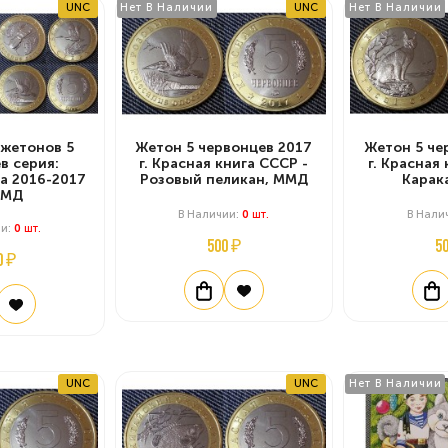
UNC
Нет В Наличии
UNC
Нет В Наличии
 жетонов 5
Жетон 5 червонцев 2017
Жетон 5 че
в серия:
г. Красная книга СССР -
г. Красная
а 2016-2017
Розовый пеликан, ММД
Карак
ММД
В Наличии:
0
Шт.
В Нали
ии:
0
Шт.
500 ₽
5
0 ₽
UNC
UNC
Нет В Наличии