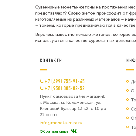
Сувенирные монеты-жетоны на протяжении неск
представляют? Слово жетон происходит от фра
изготовляемые из различных материалов – начи
– токены, которые предназначаются в качестве 
Впрочем, известно немало жетонов, которые в
используются в качестве суррогатных денежных
КОНТАКТЫ
ИНФ
+7 (499) 755-91-45
До
+7 (958) 805-02-52
О 
Пункт самовывоза (не магазин):
Т
г. Москва, м. Коломенская, ул.
Кленовый бульвар 13 к2; с 10 до
Со
21 пн-пт
От
info@moneta-mira.ru
То
Обратная связь