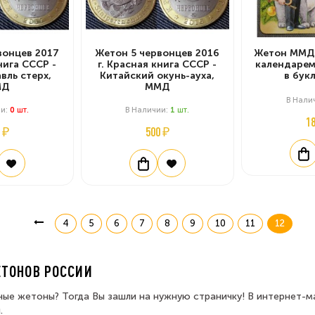
вонцев 2017
Жетон 5 червонцев 2016
Жетон ММД 
нига СССР -
г. Красная книга СССР -
календарем
вль стерх,
Китайский окунь-ауха,
в бук
МД
ММД
В Нали
ии:
0
Шт.
В Наличии:
1
Шт.
1
 ₽
500 ₽
4
5
6
7
8
9
10
11
12
ТОНОВ РОССИИ
е жетоны? Тогда Вы зашли на нужную страничку! В интернет-м
.