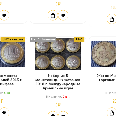
₽
0 ₽
10
UNC в капсуле
Нет В Наличии
UNC
я монета
Набор из 5
Жетон Ми
блей 2013 г.
монетовидных жетонов
торговл
кинфеев
2018 г. Международные
Армейские игры
ии:
4
Шт.
В Нали
В Наличии:
0
Шт.
 ₽
2
0 ₽