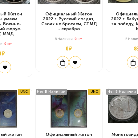
ый Жетон
Официальный Жетон
Официаль
Мы умеем
2022 г. Русский солдат,
2022 г. Баб
, Военно-
Своих не бросаем, СПМД
за победу,
ий форум
- серебро
", ММД
В Наличии:
0
Шт.
В Нали
ии:
0
Шт.
0 ₽
8
0 ₽
UNC
Нет В Наличии
UNC
Нет В Наличии
ый жетон
Официальный жетон
Монетовид