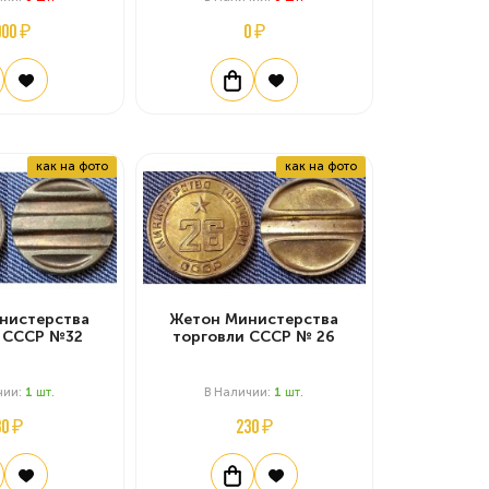
000 ₽
0 ₽
как на фото
как на фото
нистерства
Жетон Министерства
и СССР №32
торговли СССР № 26
чии:
1
Шт.
В Наличии:
1
Шт.
30 ₽
230 ₽