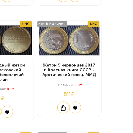
UNC
Нет В Наличии
UNC
дный жетон
Жетон 5 червонцев 2017
осковский
г. Красная книга СССР -
 Белоплечий
Арктический голец, ММД
рлан
В Наличии:
0
Шт.
чии:
0
Шт.
500 ₽
0 ₽