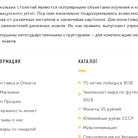
ольких столетий являются популярными объектами изучения и к
нцузского jeton. Под ним изначально подразумевались всевозм
ная от различных металлов и заканчивая картоном. Для монетов
заменителей денежных знаков. Их, как правило, выпускают учре
ыпущены негосударственными структурами – для компенсации нед
 знаков.
ОРМАЦИЯ
КАТАЛОГ
ставка и Оплата
75-летие победы в ВОВ
Магазине
Чемпионат мира по футб
2018
оп Продаж
Монеты 25 рублей
хранность монет
Юбилейные рубли СССР
зывы о нас
Мультипликация
вары со скидкой!
Спецоперация на Украине