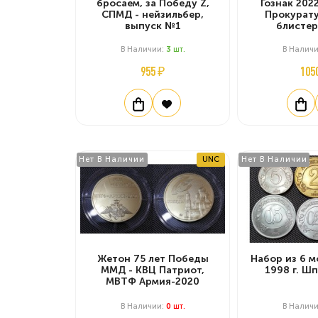
бросаем, за Победу Z,
Гознак 2022
СПМД - нейзильбер,
Прокурату
выпуск №1
блистер
В Наличии:
3
Шт.
В Налич
955 ₽
105
Нет В Наличии
UNC
Нет В Наличии
Жетон 75 лет Победы
Набор из 6 м
ММД - КВЦ Патриот,
1998 г. Ш
МВТФ Армия-2020
В Наличии:
0
Шт.
В Налич