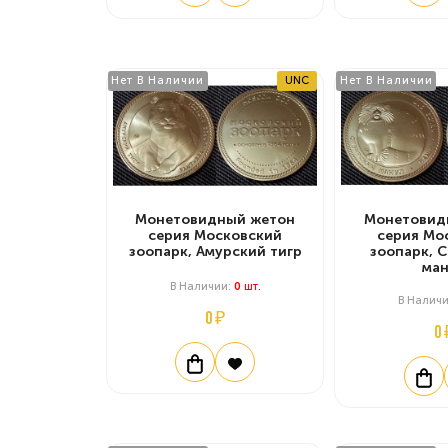
Нет В Наличии
UNC
Нет В Наличии
Монетовидный жетон
Монетовид
серия Московский
серия Мо
зоопарк, Амурский тигр
зоопарк, 
ман
В Наличии:
0
Шт.
В Налич
0 ₽
0 