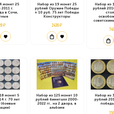
4 монет 25
Набор из 19 монет 25
Набор из 
 2011 г.
рублей Оружие Победы
рублей 2016
а в Сочи,
+ 10 руб. 75 лет Победы
сто
тные
Конструкторы
освобо
советским
20 ₽
2430 ₽
74
18 монет 5
Набор из 125 монет 10
Набор из 
4 г. 70 лет
рублей биметалл 2000-
рублей 201
 (боевые
2022 гг.. на 2 двора, в
победы
ации)
альбоме
15