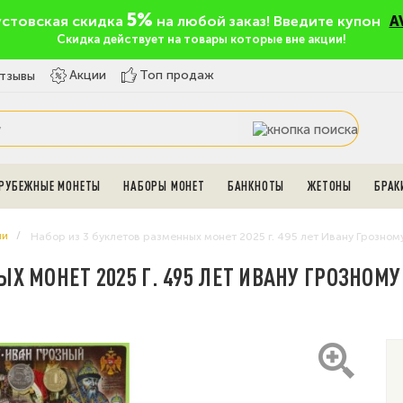
5%
устовская скидка
на любой заказ! Введите купон
A
Скидка действует на товары которые вне акции!
Топ продаж
Акции
тзывы
РУБЕЖНЫЕ МОНЕТЫ
НАБОРЫ МОНЕТ
БАНКНОТЫ
ЖЕТОНЫ
БРАК
ии
Набор из 3 буклетов разменных монет 2025 г. 495 лет Ивану Грозно
ЫХ МОНЕТ 2025 Г. 495 ЛЕТ ИВАНУ ГРОЗНОМ