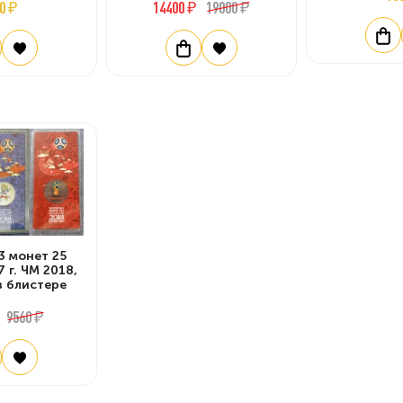
0 ₽
14400 ₽
19000 ₽
3 монет 25
 г. ЧМ 2018,
в блистере
9560 ₽