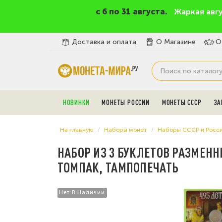
c 6 по 31 августа.
Жаркая авг
Доставка и оплата
О Магазине
О
НОВИНКИ
МОНЕТЫ РОССИИ
МОНЕТЫ СССР
ЗА
На главную
Наборы монет
Наборы СССР и Росс
НАБОР ИЗ 3 БУКЛЕТОВ РАЗМЕНН
ТОМПАК, ТАМПОПЕЧАТЬ
Нет В Наличии
Нет В Наличии