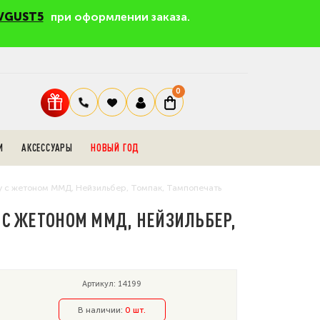
VGUST5
при оформлении заказа.
0
И
АКСЕССУАРЫ
НОВЫЙ ГОД
му с жетоном ММД, Нейзильбер, Томпак, Тампопечать
У С ЖЕТОНОМ ММД, НЕЙЗИЛЬБЕР,
Артикул: 14199
В наличии:
0 шт.