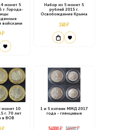
14 монет 5
Набор из 5 монет 5
 г. Города-
рублей 2015 г.
лицы
Освобождение Крыма
жденные
и войсками
240 ₽
0 ₽
3 монет 10
1 и 5 копеек ММД 2017
5 г. 70 лет
года - глянцевые
 в ВОВ
0 ₽
54000 ₽
58000 ₽