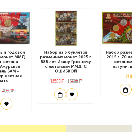
ый годовой
Набор из 3 буклетов
Набор разм
4 монет ММД
разменных монет 2025 г.
2015 г. 70 
 и жетона
585 лет Ивану Грозному
жетоном
-Амурская
с жетонами ММД, С
латуни, 
аль БАМ -
ОШИБКОЙ
ер цветная
210
чать
14500 ₽
15500 ₽
4000 ₽