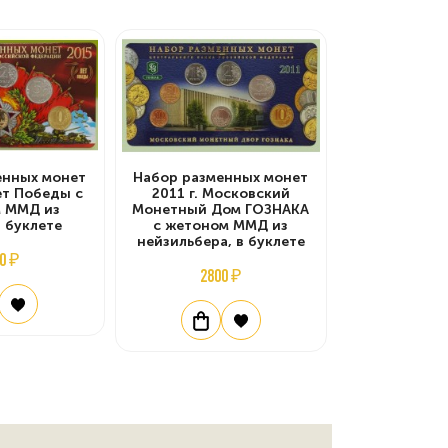
енных монет
Набор разменных монет
лет Победы с
2011 г. Московский
 ММД из
Монетный Дом ГОЗНАКА
в буклете
с жетоном ММД из
нейзильбера, в буклете
0 ₽
2800 ₽