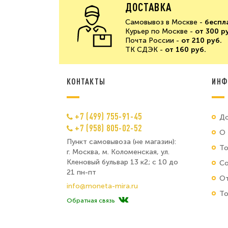
ДОСТАВКА
Самовывоз в Москве -
беспл
Курьер по Москве -
от 300 р
Почта России -
от 210 руб.
ТК СДЭК -
от 160 руб.
КОНТАКТЫ
ИНФ
+7 (499) 755-91-45
До
+7 (958) 805-02-52
О 
Пункт самовывоза (не магазин):
Т
г. Москва, м. Коломенская, ул.
Кленовый бульвар 13 к2; с 10 до
Со
21 пн-пт
От
info@moneta-mira.ru
То
Обратная связь