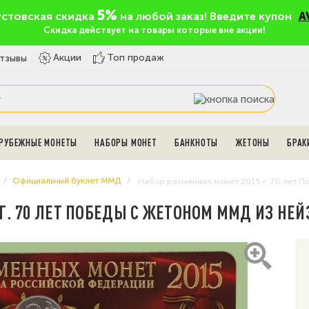
5%
устовская скидка
на любой заказ! Введите купон
A
Скидка действует на товары которые вне акции!
Топ продаж
Акции
тзывы
РУБЕЖНЫЕ МОНЕТЫ
НАБОРЫ МОНЕТ
БАНКНОТЫ
ЖЕТОНЫ
БРАК
Официальный буклет ММД
Набор разменных монет 2015 г. 70 лет П
Г. 70 ЛЕТ ПОБЕДЫ С ЖЕТОНОМ ММД ИЗ НЕЙ