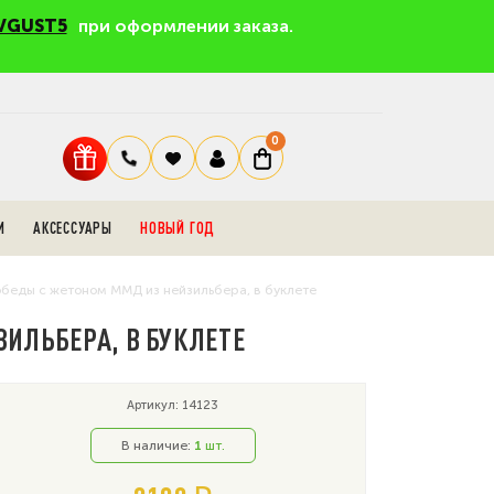
VGUST5
при оформлении заказа.
0
И
АКСЕССУАРЫ
НОВЫЙ ГОД
обеды с жетоном ММД из нейзильбера, в буклете
ЗИЛЬБЕРА, В БУКЛЕТЕ
Артикул: 14123
В наличие:
1
шт.