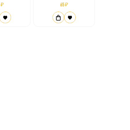
 ₽
65 ₽