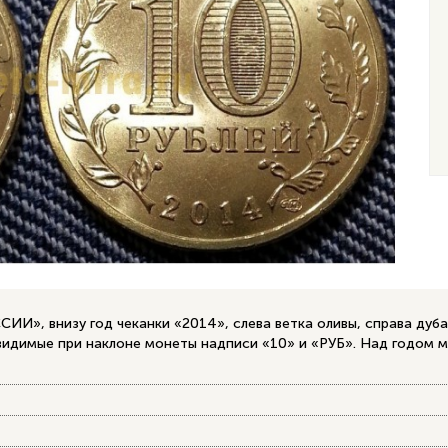
ИИ», внизу год чеканки «2014», слева ветка оливы, справа дуба
видимые при наклоне монеты надписи «10» и «РУБ». Над годом