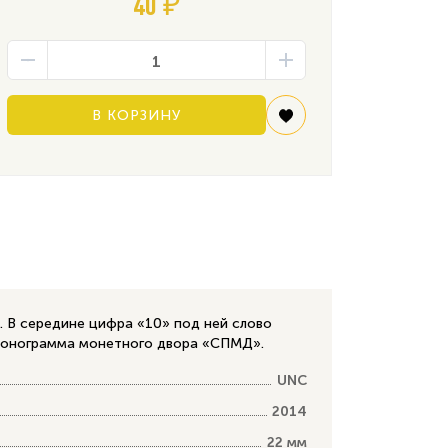
40 ₽
В КОРЗИНУ
. В середине цифра «10» под ней слово
 монограмма монетного двора «СПМД».
UNC
2014
22 мм