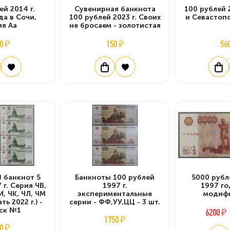
ей 2014 г.
Сувенирная банкнота
100 рублей 
а в Сочи,
100 рублей 2023 г. Своих
и Севастопо
ия Аа
не бросаем - золотистая
0 ₽
150 ₽
56
8 банкнот 5
Банкноты 100 рублей
5000 рубл
 г. Серия ЧВ,
1997 г.
1997 го
ЧИ, ЧК, ЧЛ, ЧМ
экспериментальные
модиф
ть 2022 г.) -
серии - ФФ,УУ,ЦЦ - 3 шт.
ск №1
6200 ₽
1750 ₽
0 ₽