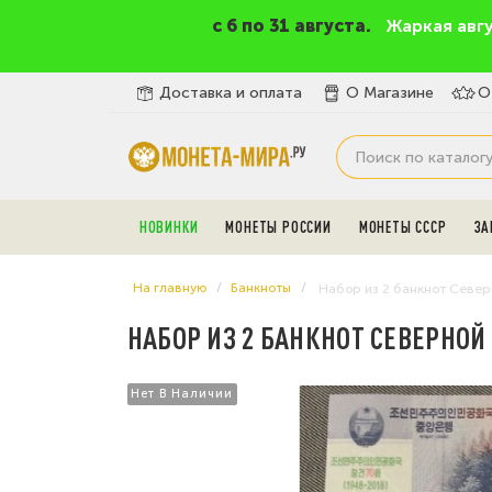
c 6 по 31 августа.
Жаркая авг
Доставка и оплата
О Магазине
О
НОВИНКИ
МОНЕТЫ РОССИИ
МОНЕТЫ СССР
ЗА
На главную
Банкноты
Набор из 2 банкнот Север
НАБОР ИЗ 2 БАНКНОТ СЕВЕРНОЙ К
Нет В Наличии
Нет В Наличии