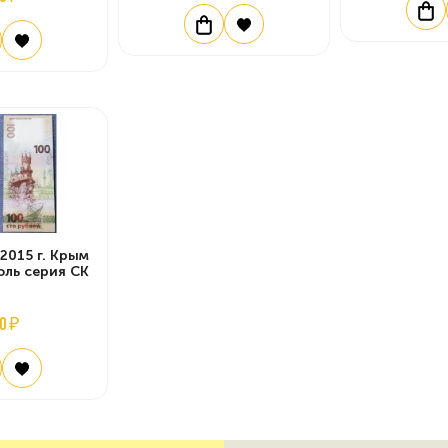
2015 г. Крым
оль серия СК
0 ₽