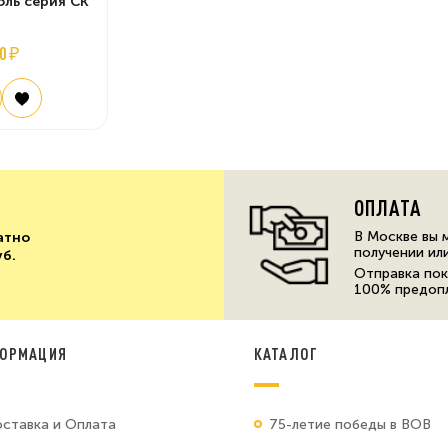
оль серия СК
0 ₽
ОПЛАТА
В Москве вы 
атно
получении ил
уб.
Отправка пок
100% предоп
ОРМАЦИЯ
КАТАЛОГ
ставка и Оплата
75-летие победы в ВОВ