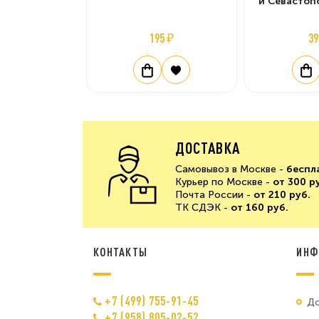
и Севастоп
195 ₽
39
ДОСТАВКА
Самовывоз в Москве -
беспл
Курьер по Москве -
от 300 р
Почта России -
от 210 руб.
ТК СДЭК -
от 160 руб.
КОНТАКТЫ
ИНФ
+7 (499) 755-91-45
До
+7 (958) 805-02-52