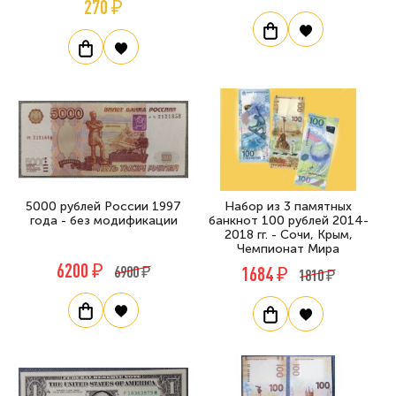
270 ₽
5000 рублей России 1997
Набор из 3 памятных
года - без модификации
банкнот 100 рублей 2014-
2018 гг. - Сочи, Крым,
Чемпионат Мира
6200 ₽
6900 ₽
1684 ₽
1810 ₽