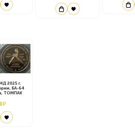
Д 2025 г.
ории, БА-64
а, ТОМПАК
0 ₽