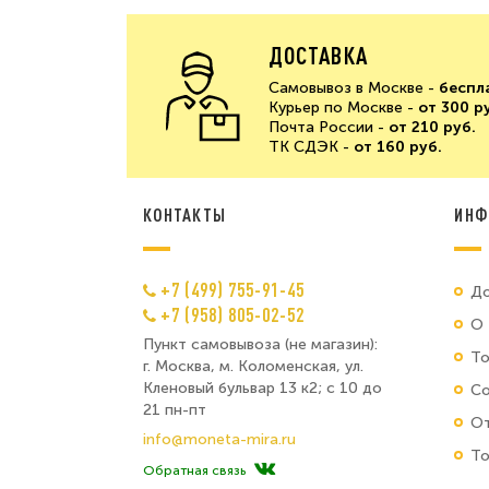
ДОСТАВКА
Самовывоз в Москве -
беспл
Курьер по Москве -
от 300 р
Почта России -
от 210 руб.
ТК СДЭК -
от 160 руб.
КОНТАКТЫ
ИНФ
+7 (499) 755-91-45
До
+7 (958) 805-02-52
О 
Пункт самовывоза (не магазин):
Т
г. Москва, м. Коломенская, ул.
Кленовый бульвар 13 к2; с 10 до
Со
21 пн-пт
От
info@moneta-mira.ru
То
Обратная связь