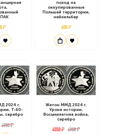
панцирная
поход на
ота,
оккупированные
ованный
Польшей территории,
ПАК
нейзильбер
0 ₽
400 ₽
Д 2024 г.
Жетон ММД 2024 г.
рии, Т-60-
Уроки истории,
ы, серебро
Восьмилетняя война,
серебро
4900 ₽
4550 ₽
4900 ₽