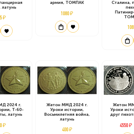
 панцирная
армия, ТОМПАК
Сталина, 
, латунь
пех
Патинир
1080 ₽
5 ₽
ТОМ
108
Д 2024 г.
Жетон ММД 2024 г.
Жетон ММ
ории, Т-60-
Уроки истории,
Уроки исто
ты, латунь
Восьмилетняя война,
друг пехот
латунь
0 ₽
4550 ₽
400 ₽