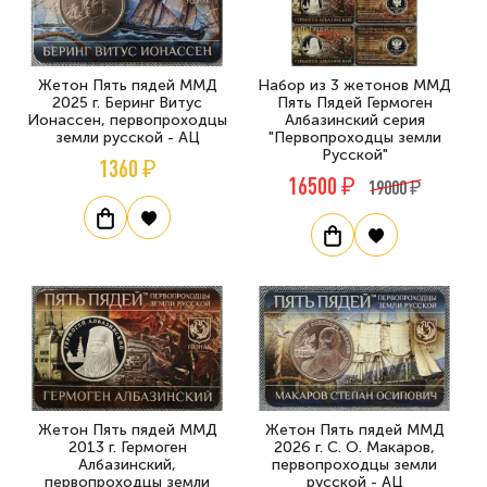
Жетон Пять пядей ММД
Нaбор из 3 жетонов ММД
2025 г. Беринг Витус
Пять Пядей Гермоген
Ионассен, первопроходцы
Албазинский серия
земли русской - АЦ
"Пеpвопpоходцы земли
Руccкoй"
1360 ₽
16500 ₽
19000 ₽
Жетон Пять пядей ММД
Жетон Пять пядей ММД
2013 г. Гермоген
2026 г. С. О. Макаров,
Албазинский,
первопроходцы земли
первопроходцы земли
русской - АЦ