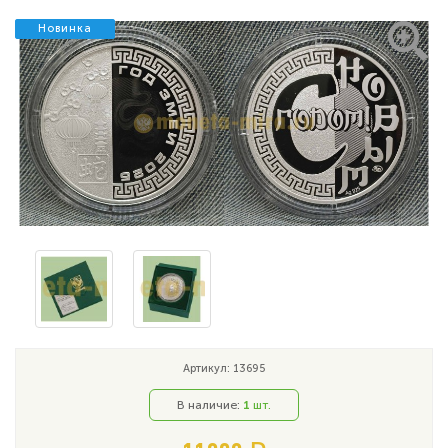
Новинка
Новинка
Артикул: 13695
В наличие:
1
шт.