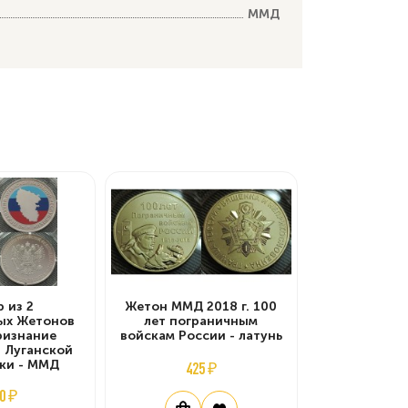
ММД
 из 2
Жетон ММД 2018 г. 100
ых Жетонов
лет пограничным
Признание
войскам России - латунь
 Луганской
ки - ММД
425 ₽
0 ₽