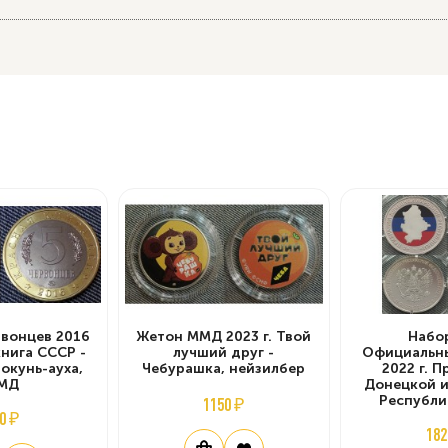
рвонцев 2016
Жетон ММД 2023 г. Твой
Набор
книга СССР -
лучший друг -
Официальн
окунь-ауха,
Чебурашка, нейзилбер
2022 г. 
МД
Донецкой и
Республи
1150 ₽
0 ₽
182