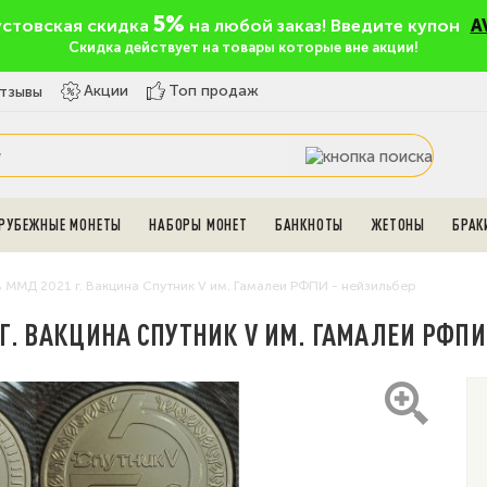
5%
устовская скидка
на любой заказ! Введите купон
A
Скидка действует на товары которые вне акции!
Топ продаж
Акции
тзывы
РУБЕЖНЫЕ МОНЕТЫ
НАБОРЫ МОНЕТ
БАНКНОТЫ
ЖЕТОНЫ
БРАК
 ММД 2021 г. Вакцина Спутник V им. Гамалеи РФПИ - нейзильбер
 Г. ВАКЦИНА СПУТНИК V ИМ. ГАМАЛЕИ РФПИ