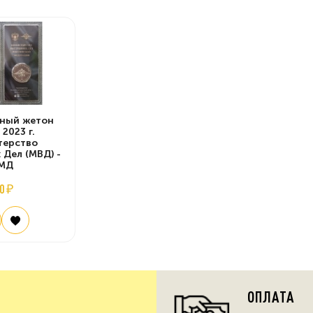
ный жетон
 2023 г.
терство
 Дел (МВД) -
МД
0 ₽
ОПЛАТА