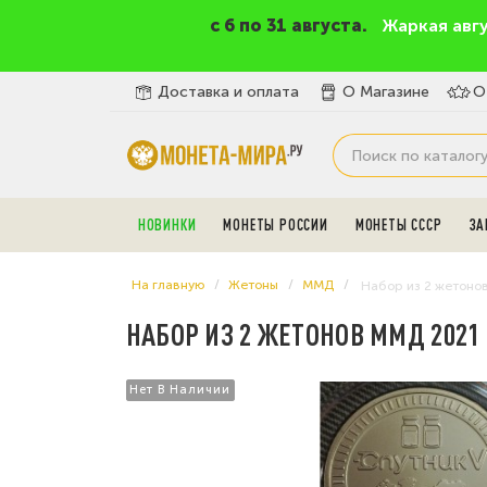
c 6 по 31 августа.
Жаркая авг
Доставка и оплата
О Магазине
О
НОВИНКИ
МОНЕТЫ РОССИИ
МОНЕТЫ СССР
ЗА
На главную
Жетоны
ММД
Набор из 2 жетонов
НАБОР ИЗ 2 ЖЕТОНОВ ММД 2021
Нет В Наличии
Нет В Наличии