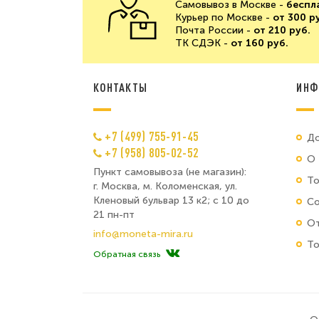
Самовывоз в Москве -
беспл
Курьер по Москве -
от 300 р
Почта России -
от 210 руб.
ТК СДЭК -
от 160 руб.
КОНТАКТЫ
ИНФ
+7 (499) 755-91-45
До
+7 (958) 805-02-52
О 
Пункт самовывоза (не магазин):
Т
г. Москва, м. Коломенская, ул.
Кленовый бульвар 13 к2; с 10 до
Со
21 пн-пт
От
info@moneta-mira.ru
То
Обратная связь