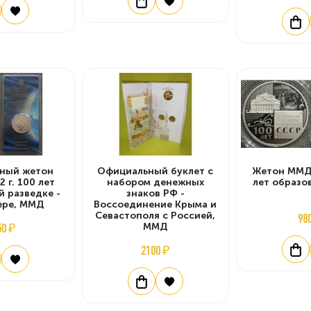
ный жетон
Официальный буклет с
Жетон ММД 
2 г. 100 лет
набором денежных
лет образо
й разведке -
знаков РФ -
ере, ММД
Воссоединение Крыма и
Севастополя с Россией,
98
50 ₽
ММД
2100 ₽