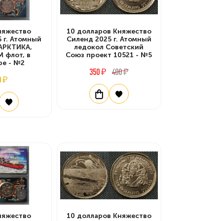
няжество
10 долларов Княжество
 г. Атомный
Силенд 2025 г. Атомный
АРКТИКА,
ледокол Советский
 флот, в
Союз проект 10521 - №5
ре - №2
350 ₽
400 ₽
0 ₽
няжество
10 долларов Княжество