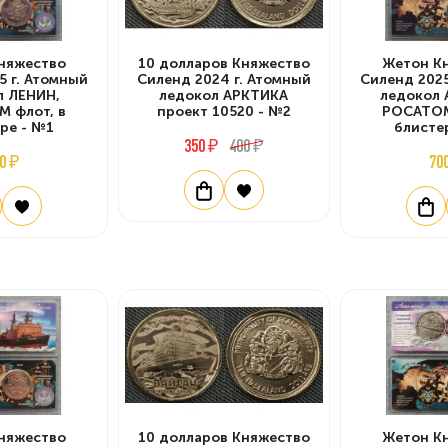
няжество
10 долларов Княжество
Жетон К
5 г. Атомный
Силенд 2024 г. Атомный
Силенд 2025
л ЛЕНИН,
ледокол АРКТИКА
ледокол 
 флот, в
проект 10520 - №2
РОСАТОМ
ре - №1
блисте
350 ₽
400 ₽
0 ₽
70
няжество
10 долларов Княжество
Жетон К