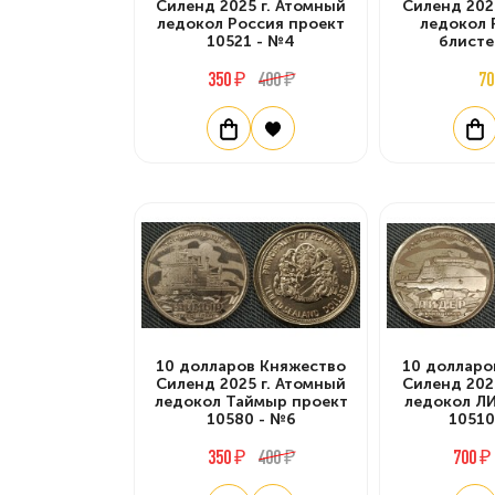
Силенд 2025 г. Атомный
Силенд 202
ледокол Россия проект
ледокол 
10521 - №4
блисте
350 ₽
400 ₽
70
10 долларов Княжество
10 долларо
Силенд 2025 г. Атомный
Силенд 202
ледокол Таймыр проект
ледокол Л
10580 - №6
10510
350 ₽
400 ₽
700 ₽