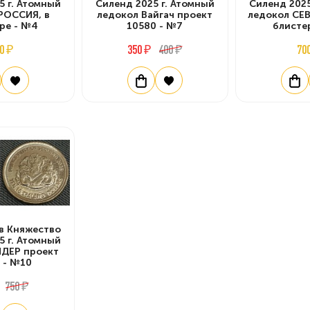
5 г. Атомный
Силенд 2025 г. Атомный
Силенд 2025
РОССИЯ, в
ледокол Вайгач проект
ледокол СЕ
ре - №4
10580 - №7
блисте
0 ₽
350 ₽
400 ₽
70
в Княжество
5 г. Атомный
ИДЕР проект
 - №10
750 ₽