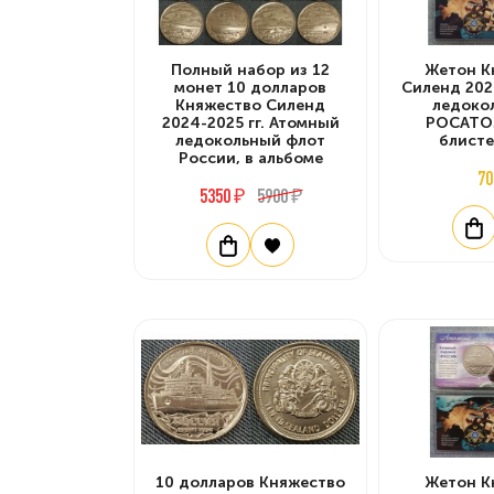
Полный набор из 12
Жетон К
монет 10 долларов
Силенд 202
Княжество Силенд
ледоко
2024-2025 гг. Атомный
РОСАТОМ
ледокольный флот
блисте
России, в альбоме
70
5350 ₽
5900 ₽
10 долларов Княжество
Жетон К