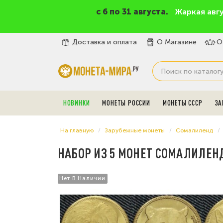
c 6 по 31 августа.
Жаркая авг
Доставка и оплата
О Магазине
О
НОВИНКИ
МОНЕТЫ РОССИИ
МОНЕТЫ СССР
ЗА
На главную
Зарубежные монеты
Сомалиленд
НАБОР ИЗ 5 МОНЕТ СОМАЛИЛЕНД
Нет В Наличии
Нет В Наличии