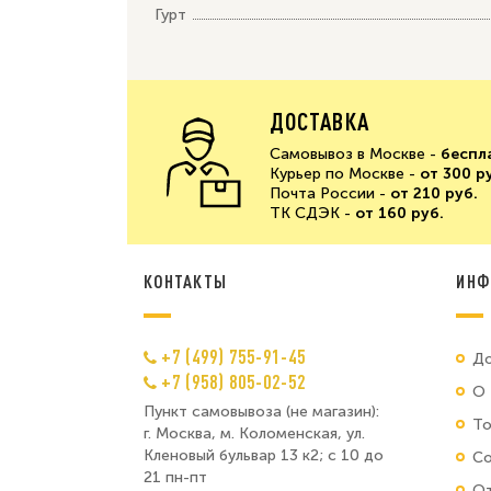
Гурт
ДОСТАВКА
Самовывоз в Москве -
беспл
Курьер по Москве -
от 300 р
Почта России -
от 210 руб.
ТК СДЭК -
от 160 руб.
КОНТАКТЫ
ИНФ
+7 (499) 755-91-45
До
+7 (958) 805-02-52
О 
Пункт самовывоза (не магазин):
Т
г. Москва, м. Коломенская, ул.
Кленовый бульвар 13 к2; с 10 до
Со
21 пн-пт
От