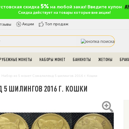
5%
устовская скидка
на любой заказ! Введите купон
A
Скидка действует на товары которые вне акции!
Топ продаж
Акции
тзывы
РУБЕЖНЫЕ МОНЕТЫ
НАБОРЫ МОНЕТ
БАНКНОТЫ
ЖЕТОНЫ
БРАК
Набор из 5 монет Сомалиленд 5 шилингов 2016 г. Кошки
 5 ШИЛИНГОВ 2016 Г. КОШКИ