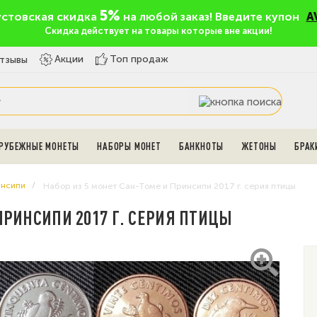
5%
устовская скидка
на любой заказ! Введите купон
A
Скидка действует на товары которые вне акции!
Топ продаж
Акции
тзывы
РУБЕЖНЫЕ МОНЕТЫ
НАБОРЫ МОНЕТ
БАНКНОТЫ
ЖЕТОНЫ
БРАК
инсипи
Набор из 5 монет Сан-Томе и Принсипи 2017 г. серия птицы
ПРИНСИПИ 2017 Г. СЕРИЯ ПТИЦЫ