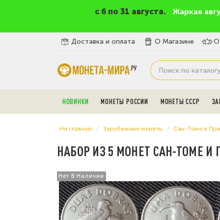
c 6 по 31 августа.
Жаркая авг
Доставка и оплата
О Магазине
О
НОВИНКИ
МОНЕТЫ РОССИИ
МОНЕТЫ СССР
ЗА
На главную
Зарубежные монеты
Сан-Томе и Пр
НАБОР ИЗ 5 МОНЕТ САН-ТОМЕ И 
Нет В Наличии
Нет В Наличии