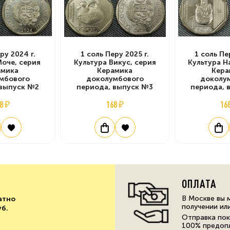
ру 2024 г.
1 соль Перу 2025 г.
1 соль Пе
Моче, серия
Культура Викус, серия
Культура Н
амика
Керамика
Кера
мбового
доколумбового
доколу
 выпуск №2
периода, выпуск №3
периода, 
8 ₽
168 ₽
16
ОПЛАТА
В Москве вы 
атно
получении ил
уб.
Отправка пок
100% предоп