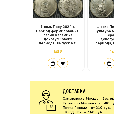
1 соль Перу 2024 г.
1 соль Пе
Период формирования,
Культура 
серия Керамика
Кер
доколумбового
доколу
периода, выпуск №1
периода,
168 ₽
16
ДОСТАВКА
Самовывоз в Москве -
беспл
Курьер по Москве -
от 300 р
Почта России -
от 210 руб.
ТК СДЭК -
от 160 руб.