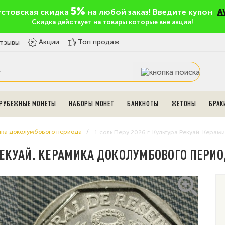
5%
устовская скидка
на любой заказ! Введите купон
A
Скидка действует на товары которые вне акции!
Топ продаж
Акции
тзывы
РУБЕЖНЫЕ МОНЕТЫ
НАБОРЫ МОНЕТ
БАНКНОТЫ
ЖЕТОНЫ
БРАК
ка доколумбового периода
1 соль Перу 2026 г. Культура Рекуай. Кера
А РЕКУАЙ. КЕРАМИКА ДОКОЛУМБОВОГО ПЕРИ