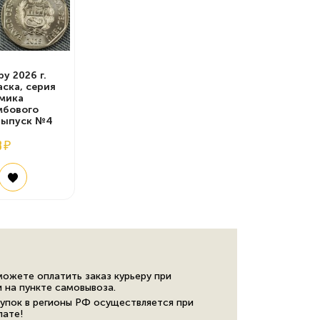
ру 2026 г.
аска, серия
мика
мбового
выпуск №4
8 ₽
можете оплатить заказ курьеру при
и на пункте самовывоза.
упок в регионы РФ осуществляется при
лате!