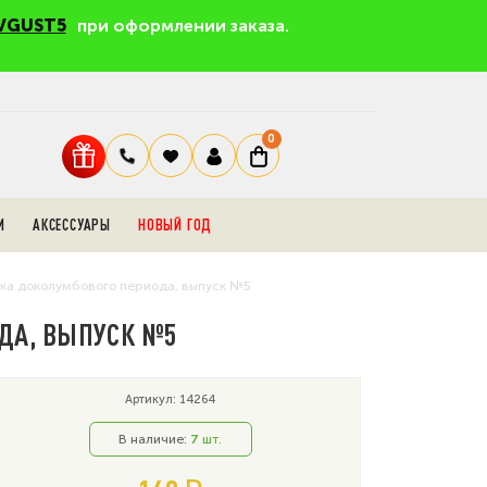
VGUST5
при оформлении заказа.
0
И
АКСЕССУАРЫ
НОВЫЙ ГОД
мика доколумбового периода, выпуск №5
ОДА, ВЫПУСК №5
Артикул: 14264
В наличие:
7
шт.