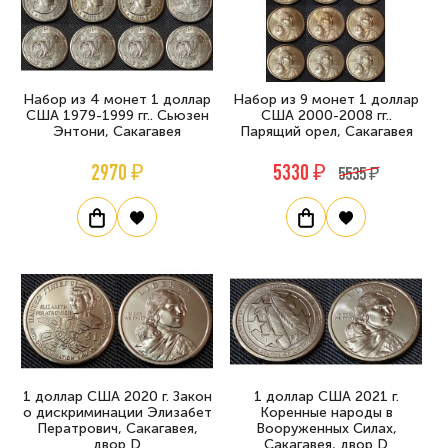
Набор из 4 монет 1 доллар
Набор из 9 монет 1 доллар
США 1979-1999 гг.. Сьюзен
США 2000-2008 гг..
Энтони, Сакагавея
Парящий орел, Сакагавея
2970 ₽
5330 ₽
5535 ₽
1 доллар США 2020 г. Закон
1 доллар США 2021 г.
о дискриминации Элизабет
Коренные народы в
Ператрович, Сакагавея,
Вооруженных Силах,
двор D
Сакагавея, двор D