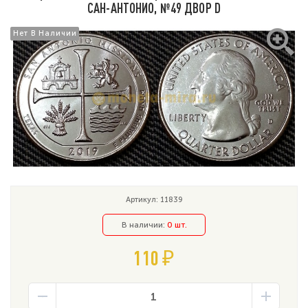
САН-АНТОНИО, №49 ДВОР D
Нет В Наличии
Нет В Наличии
Артикул: 11839
В наличии:
0 шт.
110 ₽