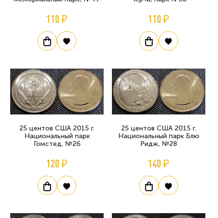
110 ₽
110 ₽
25 центов США 2015 г.
25 центов США 2015 г.
Национальный парк
Национальный парк Блю
Гомстед, №26
Ридж, №28
120 ₽
140 ₽