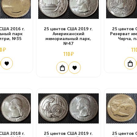
США 2016 г.
25 центов США 2019 г.
25 центов 
ьный парк
Американский
Резерват и
лтри, №35
мемориальный парк,
Черча, 
№47
0 ₽
11
110 ₽
США 2018 г.
25 центов США 2019 г.
25 центов 