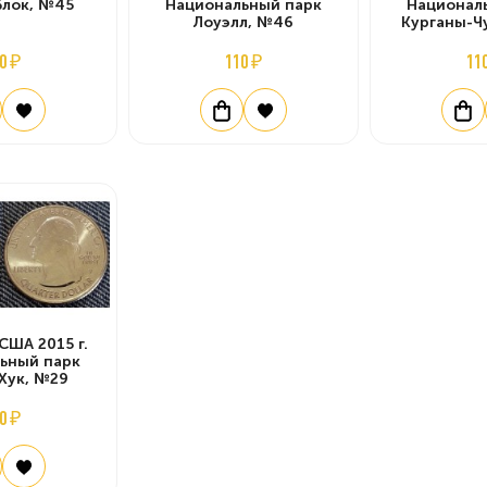
Блок, №45
Национальный парк
Национал
Лоуэлл, №46
Курганы-Ч
0 ₽
110 ₽
11
США 2015 г.
ьный парк
Хук, №29
0 ₽