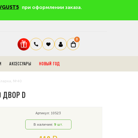
VGUST5
при оформлении заказа.
0
И
АКСЕССУАРЫ
НОВЫЙ ГОД
Кларка, №40
 ДВОР D
Артикул: 10523
В наличие:
9
шт.