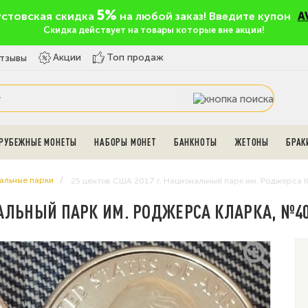
5%
устовская скидка
на любой заказ! Введите купон
A
Скидка действует на товары которые вне акции!
Топ продаж
Акции
тзывы
РУБЕЖНЫЕ МОНЕТЫ
НАБОРЫ МОНЕТ
БАНКНОТЫ
ЖЕТОНЫ
БРАК
альные парки
25 центов США 2017 г. Национальный парк им. Роджерса 
НАЛЬНЫЙ ПАРК ИМ. РОДЖЕРСА КЛАРКА, №40