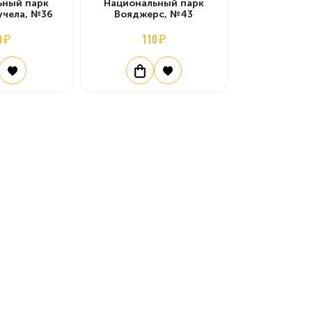
ьный парк
Национальный парк
учела, №36
Вояджерс, №43
0 ₽
110 ₽