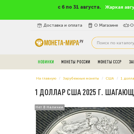
c 6 по 31 августа.
Жаркая авг
Доставка и оплата
О Магазине
О
НОВИНКИ
МОНЕТЫ РОССИИ
МОНЕТЫ СССР
ЗА
На главную
Зарубежные монеты
США
1 долл
1 ДОЛЛАР США 2025 Г. ШАГАЮЩА
Нет В Наличии
Нет В Наличии