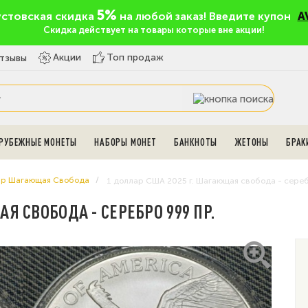
5%
устовская скидка
на любой заказ! Введите купон
A
Скидка действует на товары которые вне акции!
Топ продаж
Акции
тзывы
РУБЕЖНЫЕ МОНЕТЫ
НАБОРЫ МОНЕТ
БАНКНОТЫ
ЖЕТОНЫ
БРАК
ар Шагающая Свобода
1 доллар США 2025 г. Шагающая свобода - сереб
Я СВОБОДА - СЕРЕБРО 999 ПР.