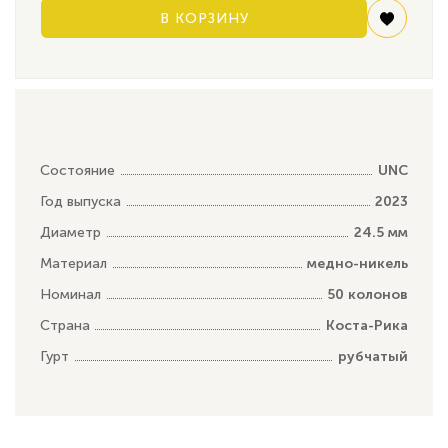
В КОРЗИНУ
Состояние
UNC
Год выпуска
2023
Диаметр
24.5 мм
Материал
медно-никель
Номинал
50 колонов
Страна
Коста-Рика
Гурт
рубчатый