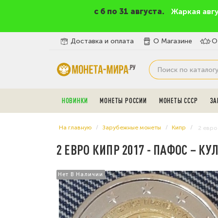
c 6 по 31 августа.
Жаркая авг
Доставка и оплата
О Магазине
О
НОВИНКИ
МОНЕТЫ РОССИИ
МОНЕТЫ СССР
ЗА
На главную
Зарубежные монеты
Кипр
2 евро
2 ЕВРО КИПР 2017 - ПАФОС – 
Нет В Наличии
Нет В Наличии