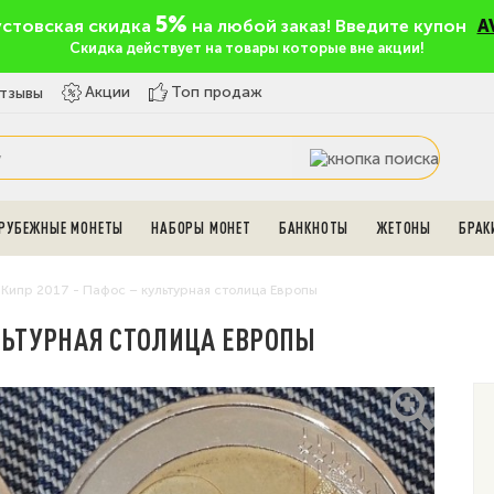
5%
устовская скидка
на любой заказ! Введите купон
A
Скидка действует на товары которые вне акции!
Топ продаж
Акции
тзывы
РУБЕЖНЫЕ МОНЕТЫ
НАБОРЫ МОНЕТ
БАНКНОТЫ
ЖЕТОНЫ
БРАК
 Кипр 2017 - Пафос – культурная столица Европы
КУЛЬТУРНАЯ СТОЛИЦА ЕВРОПЫ