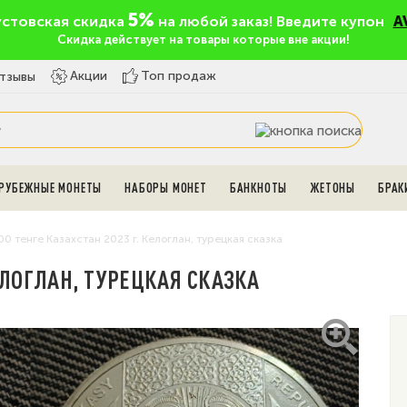
5%
устовская скидка
на любой заказ! Введите купон
A
Скидка действует на товары которые вне акции!
Топ продаж
Акции
тзывы
РУБЕЖНЫЕ МОНЕТЫ
НАБОРЫ МОНЕТ
БАНКНОТЫ
ЖЕТОНЫ
БРАК
00 тенге Казахстан 2023 г. Келоглан, турецкая сказка
КЕЛОГЛАН, ТУРЕЦКАЯ СКАЗКА