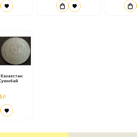
 Казахстан
 Суюнбай
5 ₽