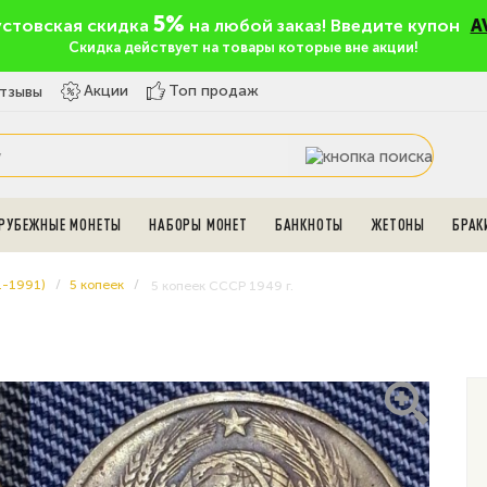
5%
устовская скидка
на любой заказ! Введите купон
A
Скидка действует на товары которые вне акции!
Топ продаж
Акции
тзывы
РУБЕЖНЫЕ МОНЕТЫ
НАБОРЫ МОНЕТ
БАНКНОТЫ
ЖЕТОНЫ
БРАК
1-1991)
5 копеек
5 копеек СССР 1949 г.