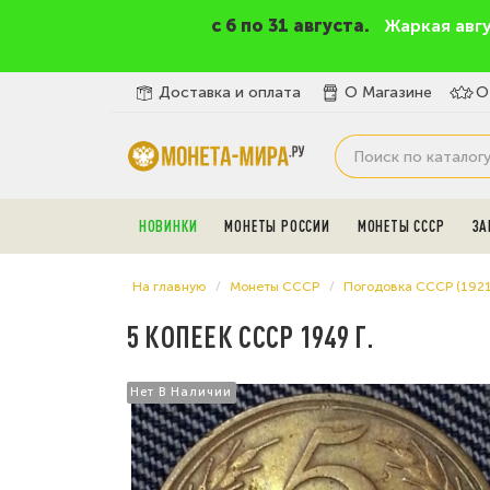
c 6 по 31 августа.
Жаркая авг
Доставка и оплата
О Магазине
О
НОВИНКИ
МОНЕТЫ РОССИИ
МОНЕТЫ СССР
ЗА
На главную
Монеты СССР
Погодовка СССР (192
5 КОПЕЕК СССР 1949 Г.
Нет В Наличии
Нет В Наличии