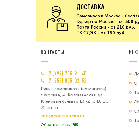
ДОСТАВКА
Самовывоз в Москве -
беспл
Курьер по Москве -
от 300 р
Почта России -
от 210 руб.
ТК СДЭК -
от 160 руб.
КОНТАКТЫ
ИНФ
+7 (499) 755-91-45
До
+7 (958) 805-02-52
О 
Пункт самовывоза (не магазин):
Т
г. Москва, м. Коломенская, ул.
Кленовый бульвар 13 к2; с 10 до
Со
21 пн-пт
От
info@moneta-mira.ru
То
Обратная связь