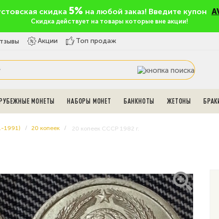
5%
устовская скидка
на любой заказ! Введите купон
A
Скидка действует на товары которые вне акции!
Топ продаж
Акции
тзывы
РУБЕЖНЫЕ МОНЕТЫ
НАБОРЫ МОНЕТ
БАНКНОТЫ
ЖЕТОНЫ
БРАК
1-1991)
20 копеек
20 копеек СССР 1982 г.