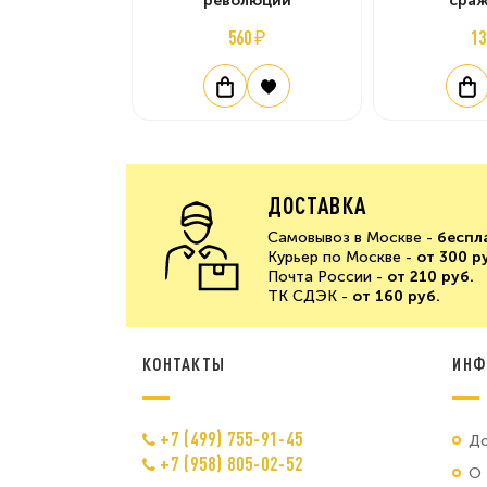
революции
сра
560 ₽
13
ДОСТАВКА
Самовывоз в Москве -
беспл
Курьер по Москве -
от 300 р
Почта России -
от 210 руб.
ТК СДЭК -
от 160 руб.
КОНТАКТЫ
ИНФ
+7 (499) 755-91-45
До
+7 (958) 805-02-52
О 