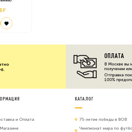
жению
0 ₽
ОПЛАТА
В Москве вы 
атно
получении ил
уб.
Отправка пок
100% предоп
ОРМАЦИЯ
КАТАЛОГ
ставка и Оплата
75-летие победы в ВОВ
Магазине
Чемпионат мира по футб