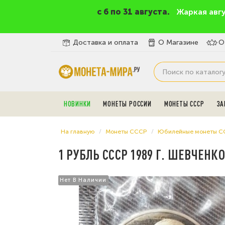
c 6 по 31 августа.
Жаркая авг
Доставка и оплата
О Магазине
О
НОВИНКИ
МОНЕТЫ РОССИИ
МОНЕТЫ СССР
ЗА
На главную
Монеты СССР
Юбилейные монеты С
1 РУБЛЬ СССР 1989 Г. ШЕВЧЕНКО
Нет В Наличии
Нет В Наличии