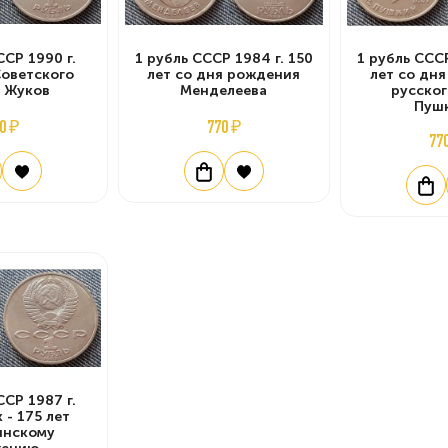
ССР 1990 г.
1 рубль СССР 1984 г. 150
1 рубль СССР
оветского
лет со дня рождения
лет со дн
 Жуков
Менделеева
русског
Пуш
0 ₽
770 ₽
77
ССР 1987 г.
 - 175 лет
инскому