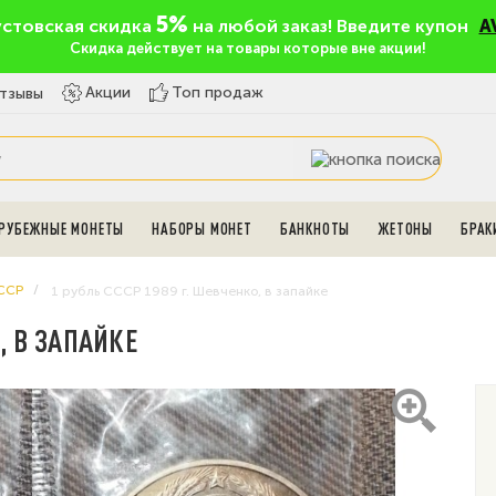
5%
устовская скидка
на любой заказ! Введите купон
A
Скидка действует на товары которые вне акции!
Топ продаж
Акции
тзывы
РУБЕЖНЫЕ МОНЕТЫ
НАБОРЫ МОНЕТ
БАНКНОТЫ
ЖЕТОНЫ
БРАК
ССР
1 рубль СССР 1989 г. Шевченко, в запайке
, В ЗАПАЙКЕ