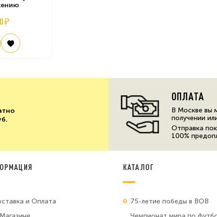
жению
0 ₽
ОПЛАТА
В Москве вы 
атно
получении ил
уб.
Отправка пок
100% предоп
ОРМАЦИЯ
КАТАЛОГ
ставка и Оплата
75-летие победы в ВОВ
Магазине
Чемпионат мира по футб