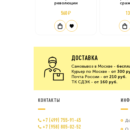
революции
сра
560 ₽
13
ДОСТАВКА
Самовывоз в Москве -
беспл
Курьер по Москве -
от 300 р
Почта России -
от 210 руб.
ТК СДЭК -
от 160 руб.
КОНТАКТЫ
ИНФ
+7 (499) 755-91-45
До
+7 (958) 805-02-52
О 