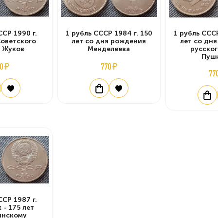
ССР 1990 г.
1 рубль СССР 1984 г. 150
1 рубль СССР
оветского
лет со дня рождения
лет со дн
 Жуков
Менделеева
русског
Пуш
0 ₽
770 ₽
77
ССР 1987 г.
 - 175 лет
инскому