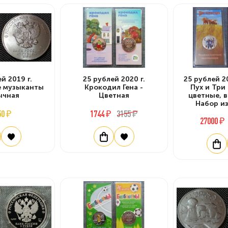
й 2019 г.
25 рублей 2020 г.
25 рублей 2
е музыканты
Крокодил Гена -
Пух и Три
ычная
Цветная
цветные, в
Набор из
50 ₽
1744 ₽
3155 ₽
27000 ₽