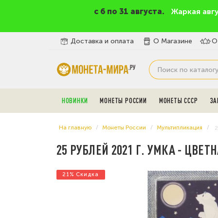
c 6 по 31 августа.
Жаркая авг
Доставка и оплата
О Магазине
О
НОВИНКИ
МОНЕТЫ РОССИИ
МОНЕТЫ СССР
ЗА
На главную
Монеты России
Мультипликация
2
25 РУБЛЕЙ 2021 Г. УМКА - ЦВЕТ
21% Скидка
21% Скидка