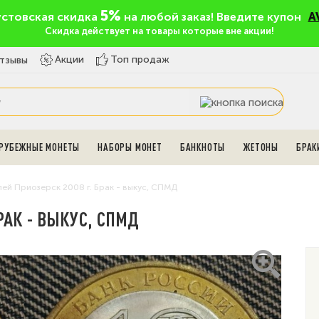
5%
устовская скидка
на любой заказ! Введите купон
A
Скидка действует на товары которые вне акции!
Топ продаж
Акции
тзывы
РУБЕЖНЫЕ МОНЕТЫ
НАБОРЫ МОНЕТ
БАНКНОТЫ
ЖЕТОНЫ
БРАК
лей Приозерск 2008 г. Брак - выкус, СПМД
БРАК - ВЫКУС, СПМД