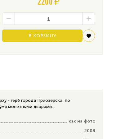
2200 ₽
В КОРЗИНУ
ху - герб города Приозерска; по
вумя монетными дворами.
как на фото
2008