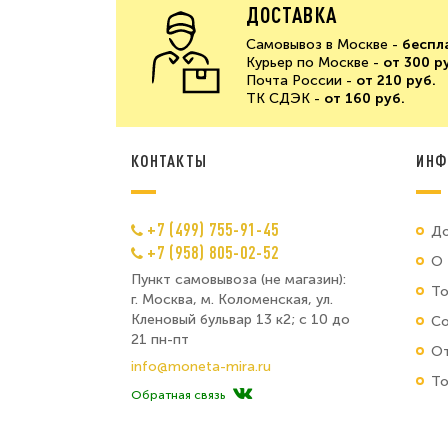
ДОСТАВКА
Самовывоз в Москве -
беспл
Курьер по Москве -
от 300 р
Почта России -
от 210 руб.
ТК СДЭК -
от 160 руб.
КОНТАКТЫ
ИНФ
+7 (499) 755-91-45
До
+7 (958) 805-02-52
О 
Пункт самовывоза (не магазин):
Т
г. Москва, м. Коломенская, ул.
Кленовый бульвар 13 к2; с 10 до
Со
21 пн-пт
От
info@moneta-mira.ru
То
Обратная связь