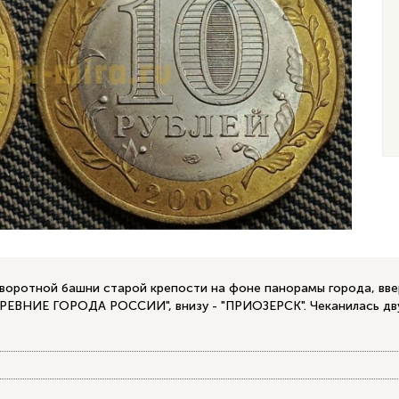
 воротной башни старой крепости на фоне панорамы города, ввер
 "ДРЕВНИЕ ГОРОДА РОССИИ", внизу - "ПРИОЗЕРСК". Чеканилась д