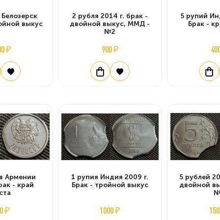
 Белозерск
2 рубля 2014 г. брак -
5 рупий Ин
войной выкус
двойной выкус, ММД -
Брак - к
№2
00 ₽
900 ₽
40
в Армении
1 рупия Индия 2009 г.
5 рублей 20
рак - край
Брак - тройной выкус
двойной вы
ста
№
0 ₽
1000 ₽
150