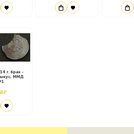
14 г. брак -
выкус, ММД
№1
50 ₽