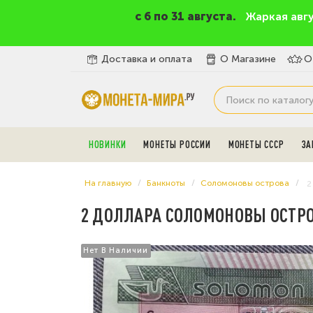
c 6 по 31 августа.
Жаркая авг
Доставка и оплата
О Магазине
О
НОВИНКИ
МОНЕТЫ РОССИИ
МОНЕТЫ СССР
ЗА
На главную
Банкноты
Соломоновы острова
2
2 ДОЛЛАРА СОЛОМОНОВЫ ОСТРОВ
Нет В Наличии
Нет В Наличии