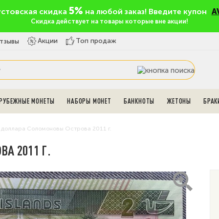
5%
устовская скидка
на любой заказ! Введите купон
A
Скидка действует на товары которые вне акции!
Топ продаж
Акции
тзывы
РУБЕЖНЫЕ МОНЕТЫ
НАБОРЫ МОНЕТ
БАНКНОТЫ
ЖЕТОНЫ
БРАК
 доллара Соломоновы Острова 2011 г.
А 2011 Г.